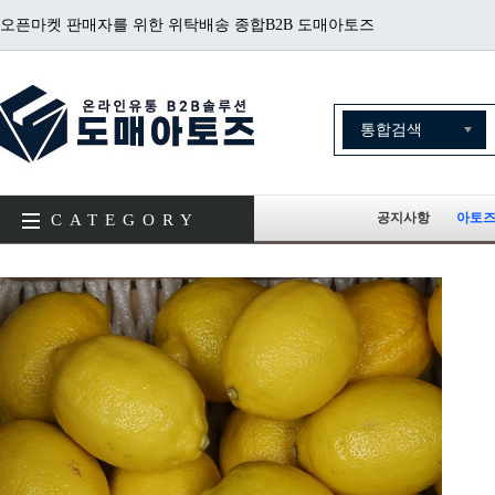
오픈마켓 판매자를 위한 위탁배송 종합B2B 도매아토즈
공지사항
아토즈
CATEGORY