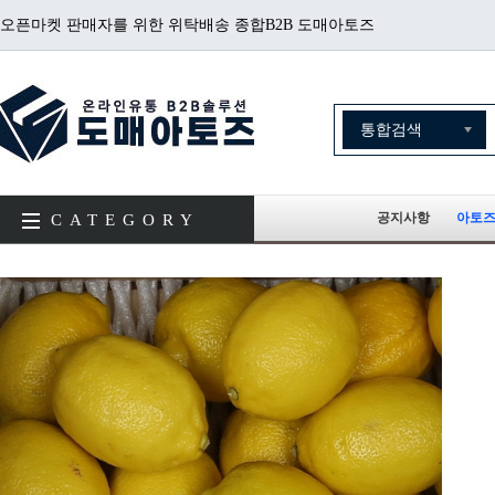
오픈마켓 판매자를 위한 위탁배송 종합B2B 도매아토즈
공지사항
아토즈
CATEGORY