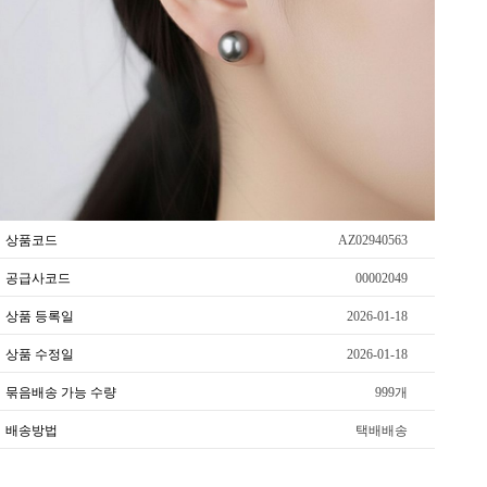
상품코드
AZ02940563
공급사코드
00002049
상품 등록일
2026-01-18
상품 수정일
2026-01-18
묶음배송 가능 수량
999개
배송방법
택배배송