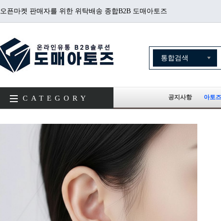
오픈마켓 판매자를 위한 위탁배송 종합B2B 도매아토즈
공지사항
아토즈
CATEGORY