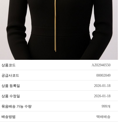
상품코드
AZ02940550
공급사코드
00002049
상품 등록일
2026-01-18
상품 수정일
2026-01-18
묶음배송 가능 수량
999개
배송방법
택배배송