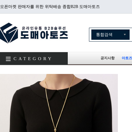
오픈마켓 판매자를 위한 위탁배송 종합B2B 도매아토즈
공지사항
아토즈
CATEGORY