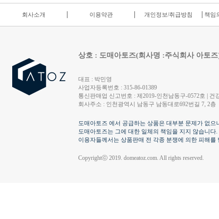
회사소개
이용약관
개인정보/취급방침
책임의
상호 : 도매아토즈(회사명 :주식회사 아토즈
대표 : 박민영
사업자등록번호 : 315-86-01389
통신판매업 신고번호 : 제2019-인천남동구-0572호 | 건강
회사주소 : 인천광역시 남동구 남동대로692번길 7, 2층
도매아토즈 에서 공급하는 상품은 대부분 문제가 없으나
도매아토즈는 그에 대한 일체의 책임을 지지 않습니다.
이용자들께서는 상품판매 전 각종 분쟁에 의한 피해를 
Copyrightⓒ 2019. domeatoz.com. All rights reserved.