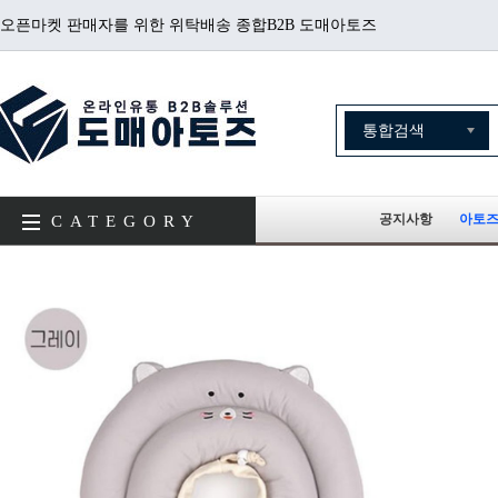
오픈마켓 판매자를 위한 위탁배송 종합B2B 도매아토즈
공지사항
아토즈
CATEGORY