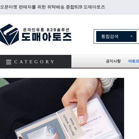
오픈마켓 판매자를 위한 위탁배송 종합B2B 도매아토즈
공지사항
아토즈
CATEGORY