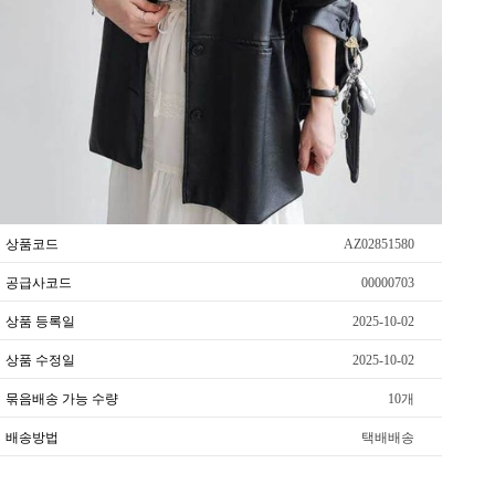
상품코드
AZ02851580
공급사코드
00000703
상품 등록일
2025-10-02
상품 수정일
2025-10-02
묶음배송 가능 수량
10개
배송방법
택배배송