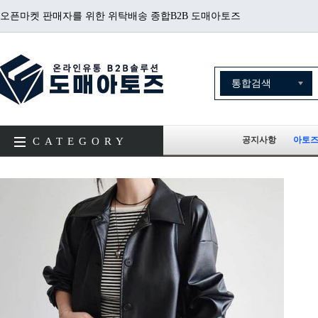
오픈마켓 판매자를 위한 위탁배송 종합B2B 도매아토즈
공지사항
아토즈
CATEGORY