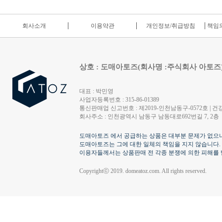
회사소개
이용약관
개인정보/취급방침
책임의
상호 : 도매아토즈(회사명 :주식회사 아토즈
대표 : 박민영
사업자등록번호 : 315-86-01389
통신판매업 신고번호 : 제2019-인천남동구-0572호 | 건강
회사주소 : 인천광역시 남동구 남동대로692번길 7, 2층
도매아토즈 에서 공급하는 상품은 대부분 문제가 없으나
도매아토즈는 그에 대한 일체의 책임을 지지 않습니다.
이용자들께서는 상품판매 전 각종 분쟁에 의한 피해를 
Copyrightⓒ 2019. domeatoz.com. All rights reserved.