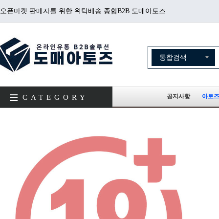
오픈마켓 판매자를 위한 위탁배송 종합B2B 도매아토즈
공지사항
아토즈
CATEGORY