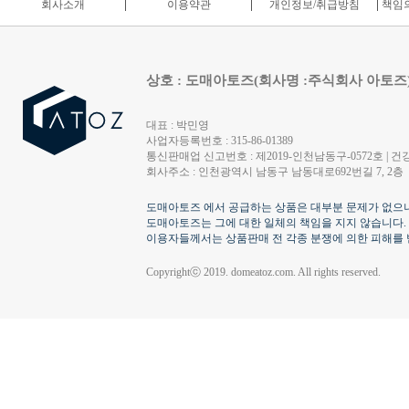
회사소개
이용약관
개인정보/취급방침
책임의
상호 : 도매아토즈(회사명 :주식회사 아토즈
대표 : 박민영
사업자등록번호 : 315-86-01389
통신판매업 신고번호 : 제2019-인천남동구-0572호 | 건강
회사주소 : 인천광역시 남동구 남동대로692번길 7, 2층
도매아토즈 에서 공급하는 상품은 대부분 문제가 없으나
도매아토즈는 그에 대한 일체의 책임을 지지 않습니다.
이용자들께서는 상품판매 전 각종 분쟁에 의한 피해를 
Copyrightⓒ 2019. domeatoz.com. All rights reserved.