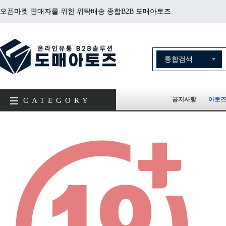
오픈마켓 판매자를 위한 위탁배송 종합B2B 도매아토즈
공지사항
아토즈
CATEGORY