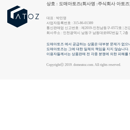
상호 : 도매아토즈(회사명 :주식회사 아토즈
대표 : 박민영
사업자등록번호 : 315-86-01389
통신판매업 신고번호 : 제2019-인천남동구-0572호 | 건강
회사주소 : 인천광역시 남동구 남동대로692번길 7, 2층
도매아토즈 에서 공급하는 상품은 대부분 문제가 없으나
도매아토즈는 그에 대한 일체의 책임을 지지 않습니다.
이용자들께서는 상품판매 전 각종 분쟁에 의한 피해를 
Copyrightⓒ 2019. domeatoz.com. All rights reserved.