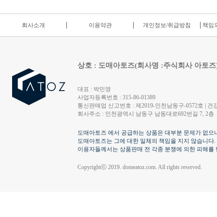
회사소개
이용약관
개인정보/취급방침
책임의
상호 : 도매아토즈(회사명 :주식회사 아토즈
대표 : 박민영
사업자등록번호 : 315-86-01389
통신판매업 신고번호 : 제2019-인천남동구-0572호 | 건강
회사주소 : 인천광역시 남동구 남동대로692번길 7, 2층
도매아토즈 에서 공급하는 상품은 대부분 문제가 없으나
도매아토즈는 그에 대한 일체의 책임을 지지 않습니다.
이용자들께서는 상품판매 전 각종 분쟁에 의한 피해를 
Copyrightⓒ 2019. domeatoz.com. All rights reserved.