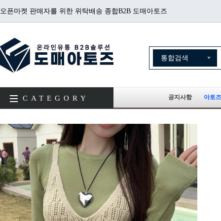
오픈마켓 판매자를 위한 위탁배송 종합B2B 도매아토즈
공지사항
아토즈
CATEGORY