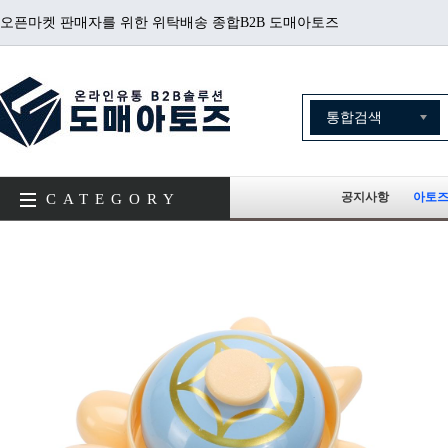
오픈마켓 판매자를 위한 위탁배송 종합B2B 도매아토즈
공지사항
아토즈
CATEGORY