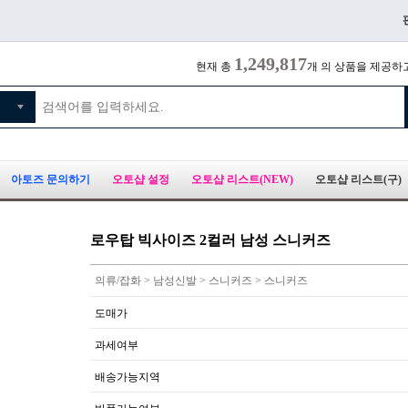
1,249,817
현재 총
개 의 상품을 제공하
아토즈 문의하기
오토샵 설정
오토샵 리스트(NEW)
오토샵 리스트(구)
로우탑 빅사이즈 2컬러 남성 스니커즈
의류/잡화 > 남성신발 > 스니커즈 > 스니커즈
도매가
과세여부
배송가능지역