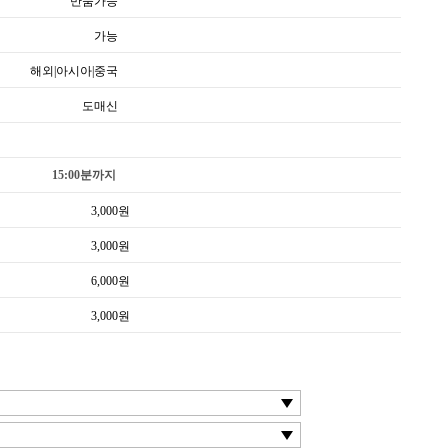
반품가능
가능
해외|아시아|중국
도매신
15:00분까지
3,000
원
3,000
원
6,000
원
3,000
원