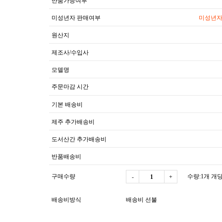
반품가능여부
미성년자 판매여부
미성년자
원산지
제조사/수입사
모델명
주문마감 시간
기본 배송비
제주 추가배송비
도서산간 추가배송비
반품배송비
구매수량
수량:1개 개당 
-
+
배송비방식
배송비 선불