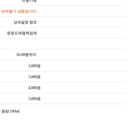
반품가능
 판매불가 상품입니다.
상세설명 참조
윈윈도매협력업체
16:00분까지
3,000
원
3,000
원
4,000
원
3,000
원
용량:100ml