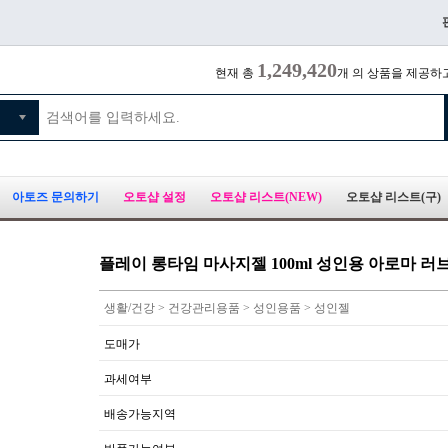
1,249,420
현재 총
개 의 상품을 제공하
아토즈 문의하기
오토샵 설정
오토샵 리스트(NEW)
오토샵 리스트(구)
플레이 롱타임 마사지젤 100ml 성인용 아로마 
생활/건강 > 건강관리용품 > 성인용품 > 성인젤
도매가
과세여부
배송가능지역