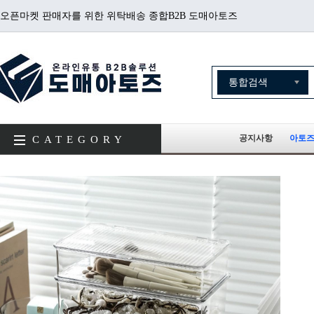
오픈마켓 판매자를 위한 위탁배송 종합B2B 도매아토즈
공지사항
아토즈
CATEGORY