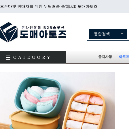
오픈마켓 판매자를 위한 위탁배송 종합B2B 도매아토즈
공지사항
아토즈
CATEGORY