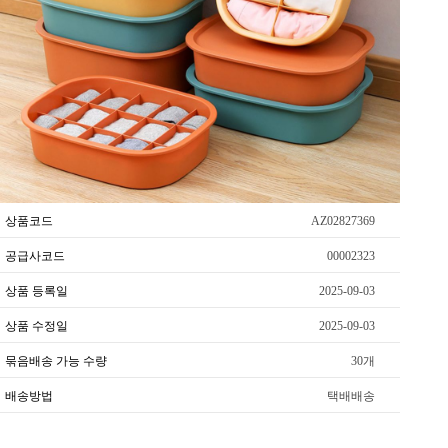
상품코드
AZ02827369
공급사코드
00002323
상품 등록일
2025-09-03
상품 수정일
2025-09-03
묶음배송 가능 수량
30개
배송방법
택배배송