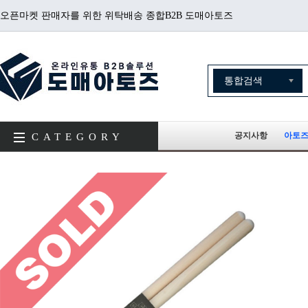
오픈마켓 판매자를 위한 위탁배송 종합B2B 도매아토즈
공지사항
아토즈
CATEGORY