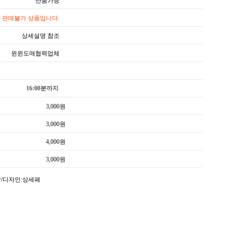
반품가능
 판매불가 상품입니다.
상세설명 참조
윈윈도매협력업체
16:00분까지
3,000
원
3,000
원
4,000
원
3,000
원
상/디자인:상세페