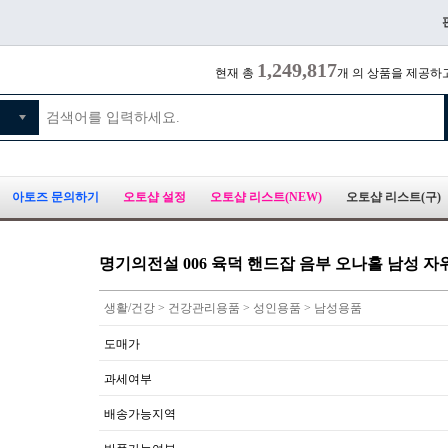
1,249,817
현재 총
개 의 상품을 제공하
아토즈 문의하기
오토샵 설정
오토샵 리스트(NEW)
오토샵 리스트(구)
명기의전설 006 육덕 핸드잡 음부 오나홀 남성 
생활/건강 > 건강관리용품 > 성인용품 > 남성용품
도매가
과세여부
배송가능지역