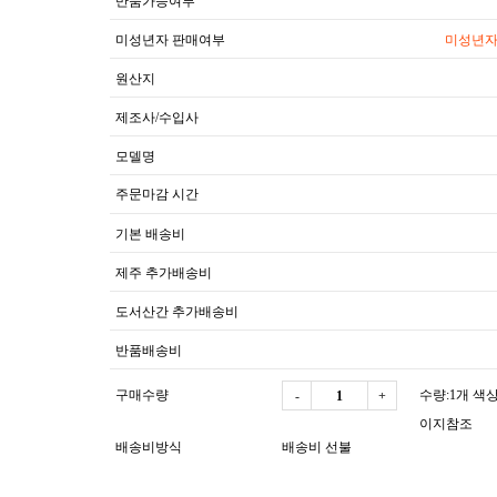
반품가능여부
미성년자 판매여부
미성년자
원산지
제조사/수입사
모델명
주문마감 시간
기본 배송비
제주 추가배송비
도서산간 추가배송비
반품배송비
구매수량
수량:1개 색
-
+
이지참조
배송비방식
배송비 선불