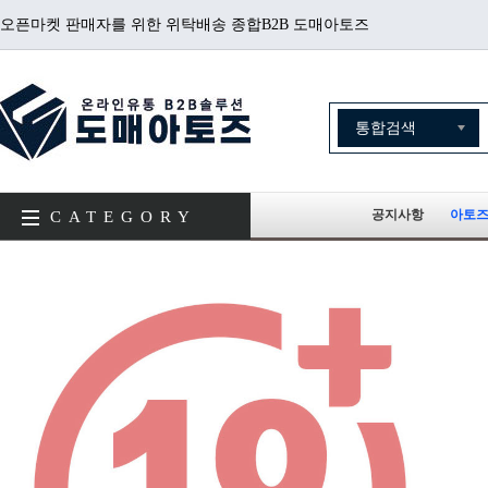
오픈마켓 판매자를 위한 위탁배송 종합B2B 도매아토즈
공지사항
아토즈
CATEGORY