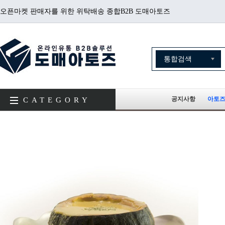
오픈마켓 판매자를 위한 위탁배송 종합B2B 도매아토즈
공지사항
아토즈
CATEGORY