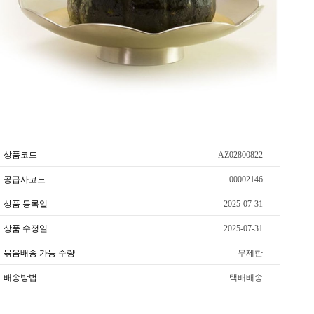
상품코드
AZ02800822
공급사코드
00002146
상품 등록일
2025-07-31
상품 수정일
2025-07-31
묶음배송 가능 수량
무제한
배송방법
택배배송