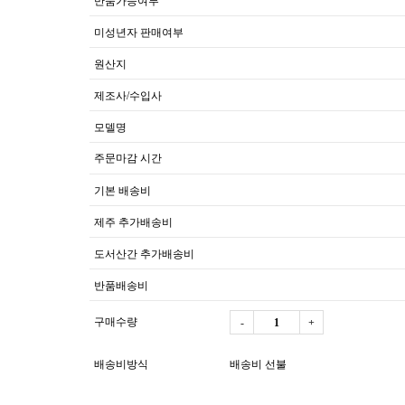
반품가능여부
미성년자 판매여부
원산지
제조사/수입사
모델명
주문마감 시간
기본 배송비
제주 추가배송비
도서산간 추가배송비
반품배송비
구매수량
-
+
배송비방식
배송비 선불