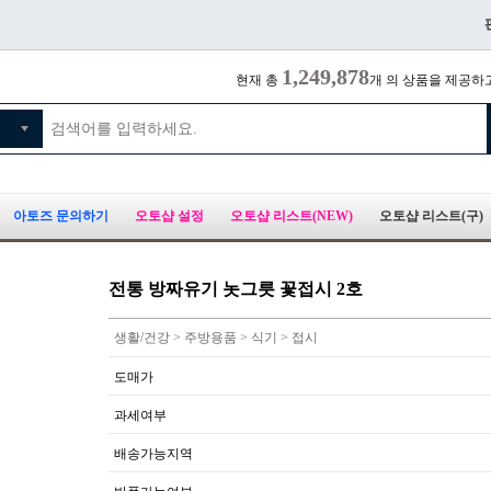
1,249,878
현재 총
개 의 상품을 제공하
아토즈 문의하기
오토샵 설정
오토샵 리스트(NEW)
오토샵 리스트(구)
전통 방짜유기 놋그릇 꽃접시 2호
생활/건강 > 주방용품 > 식기 > 접시
도매가
과세여부
배송가능지역