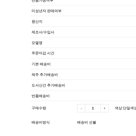
반품가능여부
미성년자 판매여부
원산지
제조사/수입사
모델명
주문마감 시간
기본 배송비
제주 추가배송비
도서산간 추가배송비
반품배송비
구매수량
색상:단일색상
-
+
배송비방식
배송비 선불