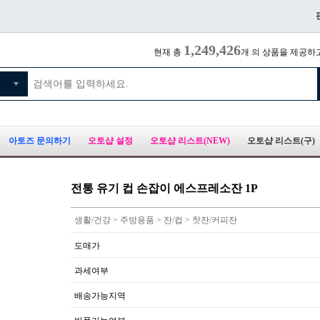
1,249,426
현재 총
개 의 상품을 제공하
아토즈 문의하기
오토샵 설정
오토샵 리스트(NEW)
오토샵 리스트(구)
전통 유기 컵 손잡이 에스프레소잔 1P
생활/건강 > 주방용품 > 잔/컵 > 찻잔/커피잔
도매가
과세여부
배송가능지역