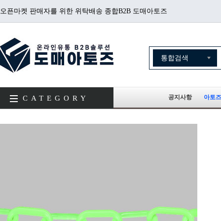
오픈마켓 판매자를 위한 위탁배송 종합B2B 도매아토즈
공지사항
아토즈
CATEGORY