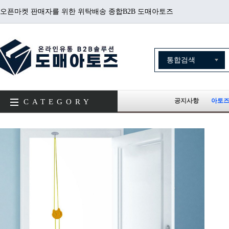
오픈마켓 판매자를 위한 위탁배송 종합B2B 도매아토즈
공지사항
아토즈
CATEGORY