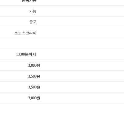
반품가능
가능
중국
소노스코리아
13:00분까지
3,000
원
3,500
원
3,500
원
3,000
원