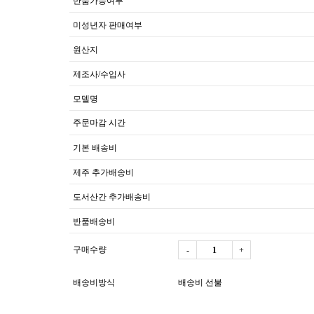
반품가능여부
미성년자 판매여부
원산지
제조사/수입사
모델명
주문마감 시간
기본 배송비
제주 추가배송비
도서산간 추가배송비
반품배송비
구매수량
-
+
배송비방식
배송비 선불