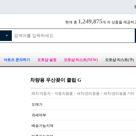
1,249,875
현재 총
개 의 상품을 제공하
아토즈 문의하기
오토샵 설정
오토샵 리스트(NEW)
오토샵 리스트(구)
차량용 우산꽂이 클립 G
레저/자동차 > 자동차용품 > 세차/관리용품 > 세차/관리용품 기타
도매가
과세여부
배송가능지역