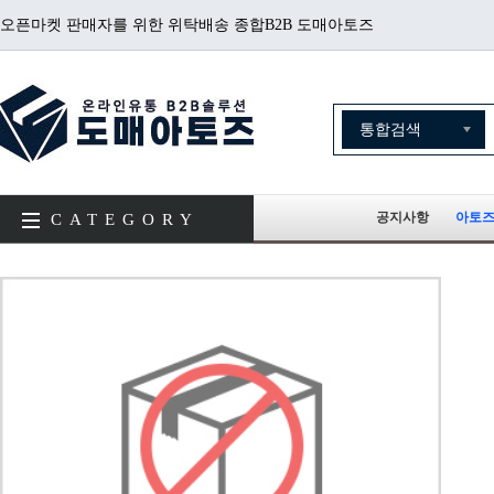
오픈마켓 판매자를 위한 위탁배송 종합B2B 도매아토즈
공지사항
아토즈
CATEGORY