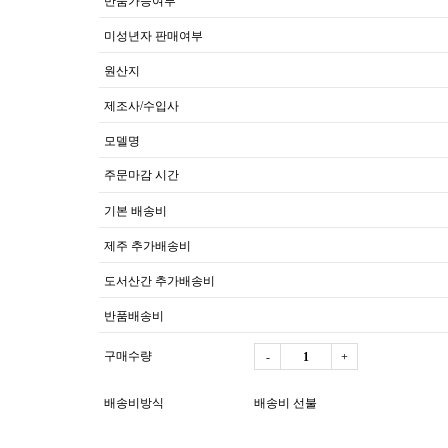
반품가능여부
미성년자 판매여부
원산지
제조사/수입사
모델명
주문마감 시간
기본 배송비
제주 추가배송비
도서산간 추가배송비
반품배송비
구매수량
-
+
배송비방식
배송비 선불