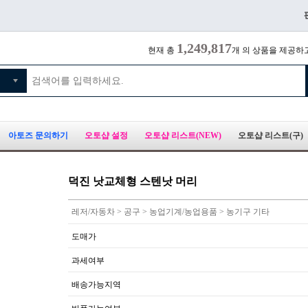
1,249,817
현재 총
개 의 상품을 제공하
아토즈 문의하기
오토샵 설정
오토샵 리스트(NEW)
오토샵 리스트(구)
덕진 낫교체형 스텐낫 머리
레저/자동차 > 공구 > 농업기계/농업용품 > 농기구 기타
도매가
과세여부
배송가능지역