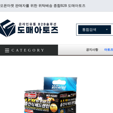
오픈마켓 판매자를 위한 위탁배송 종합B2B 도매아토즈
공지사항
아토즈
CATEGORY