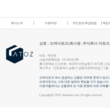
회사소개
이용약관
개인정보/취급방침
책임의
상호 : 도매아토즈(회사명 :주식회사 아토즈
대표 : 박민영
사업자등록번호 : 315-86-01389
통신판매업 신고번호 : 제2019-인천남동구-0572호 | 건강
회사주소 : 인천광역시 남동구 남동대로692번길 7, 2층
도매아토즈 에서 공급하는 상품은 대부분 문제가 없으나
도매아토즈는 그에 대한 일체의 책임을 지지 않습니다.
이용자들께서는 상품판매 전 각종 분쟁에 의한 피해를 
Copyrightⓒ 2019. domeatoz.com. All rights reserved.