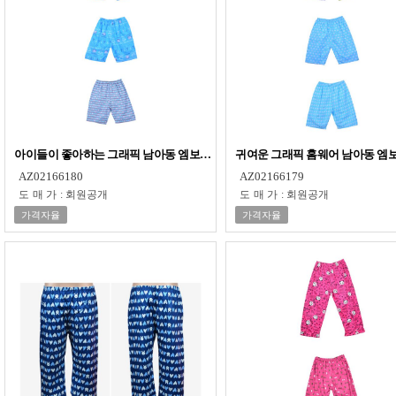
아이들이 좋아하는 그래픽 남아동 엠보 파자마 0602yr
귀여운 그래픽 홈웨어 남아동 엠보 
AZ02166180
AZ02166179
도매가
:
회원공개
도매가
:
회원공개
가격자율
가격자율