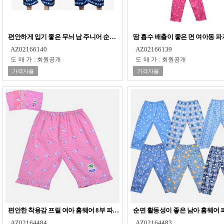
편안하게 입기 좋은 무늬 남 주니어 순면 파자마 0615nr
땀 흡수 배출이 좋은 면 여아동 파자마
AZ02166140
AZ02166139
도매가
:
회원공개
도매가
:
회원공개
가격자율
가격자율
편안한 착용감 프릴 여아 홈웨어 8부 파자마 0682et
순면 활동성이 좋은 남아 홈웨어 파자
AZ02164484
AZ02164483