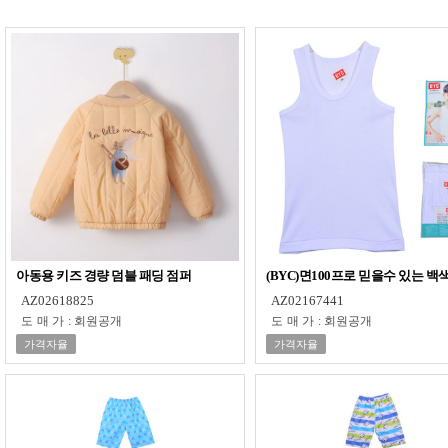
아동용 키즈 경량 덤블 패딩 점퍼
(BYC)면100프로 믿을수 있는 
AZ02618825
AZ02167441
도매가
:
회원공개
도매가
:
회원공개
가격자율
가격자율