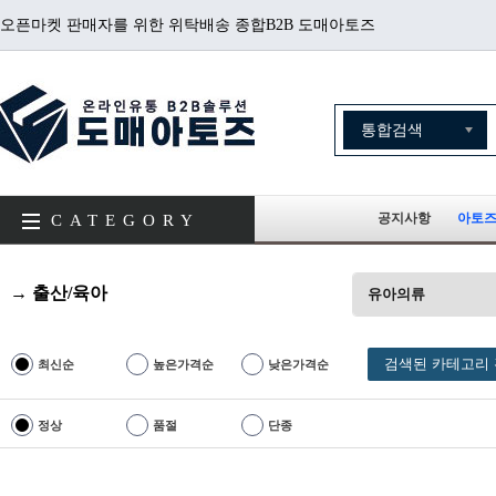
오픈마켓 판매자를 위한 위탁배송 종합B2B 도매아토즈
공지사항
아토즈
CATEGORY
→ 출산/육아
유아의류
검색된 카테고리 
최신순
높은가격순
낮은가격순
정상
품절
단종