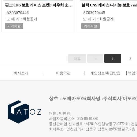
핑크 CNS 보호 케이스 포켓3 파우치 소형카메라가방 7in1
블랙 CNS 케이스 다기능 보호 7
AZ03070446
AZ03070445
도매가
:
회원공개
도매가
:
회원공개
가격자율
가격자율
처음
<
1
2
회사소개
이용약관
개인정보/취급방침
책임의
상호 : 도매아토즈(회사명 :주식회사 아토즈
대표 : 박민영
사업자등록번호 : 315-86-01389
통신판매업 신고번호 : 제2019-인천남동구-0572호 | 건강
회사주소 : 인천광역시 남동구 남동대로692번길 7, 2층