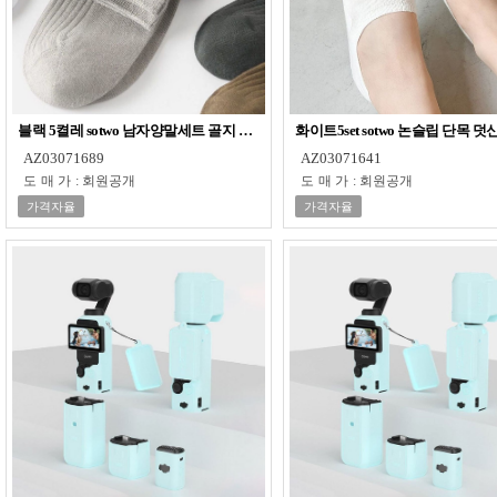
블랙 5켤레 sotwo 남자양말세트 골지 중목 남성 남성겨울양말 남성정장양말
화이트5set sotwo 논슬립 단목
AZ03071689
AZ03071641
도매가
:
회원공개
도매가
:
회원공개
가격자율
가격자율