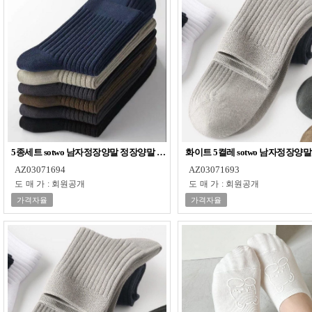
5종세트 sotwo 남자정장양말 정장양말 양말 남성중목양말 남성양말 골지
화이트 5켤레 sotwo 남자정장양
AZ03071694
AZ03071693
도매가
:
회원공개
도매가
:
회원공개
가격자율
가격자율