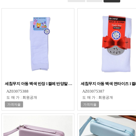
세침무지 아동 백색 반장 1켤레 반양말 흰색양말
세침무지 아동 백색 면타이즈 1
AZ03075388
AZ03075387
도매가
:
회원공개
도매가
:
회원공개
가격자율
가격자율