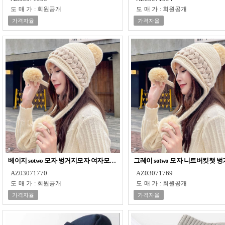
도매가
:
회원공개
도매가
:
회원공개
가격자율
가격자율
베이지 sotwo 모자 벙거지모자 여자모자 여성 겨울 여성모자 귀달이 버킷햇
그레이 sotwo 모자 니트버킷햇 
AZ03071770
AZ03071769
도매가
:
회원공개
도매가
:
회원공개
가격자율
가격자율