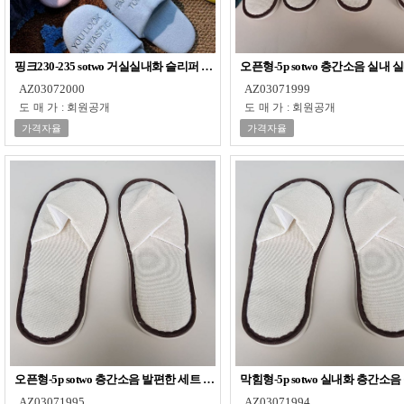
핑크230-235 sotwo 거실실내화 슬리퍼 실내 실내용슬리퍼 벨벳 여성
오픈형-5p sotwo 층간소음 실
AZ03072000
AZ03071999
도매가
:
회원공개
도매가
:
회원공개
가격자율
가격자율
오픈형-5p sotwo 층간소음 발편한 세트 일회용 일회용슬리퍼 실내용슬리퍼
막힘형-5p sotwo 실내화 층간
AZ03071995
AZ03071994