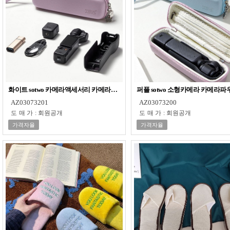
화이트 sotwo 카메라액세서리 카메라백 카메라파우치 크로스백 소형카메라
퍼플 sotwo 소형카메라 카메라
AZ03073201
AZ03073200
도매가
:
회원공개
도매가
:
회원공개
가격자율
가격자율