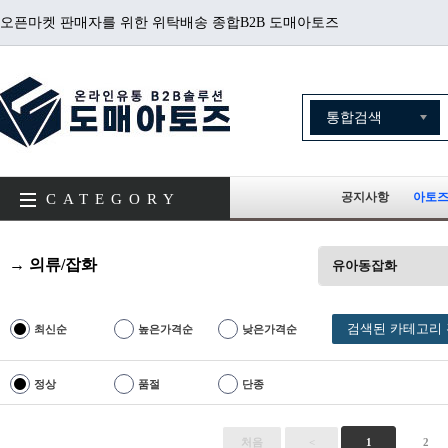
오픈마켓 판매자를 위한 위탁배송 종합B2B 도매아토즈
공지사항
아토즈
CATEGORY
→ 의류/잡화
유아동잡화
검색된 카테고리 
최신순
높은가격순
낮은가격순
정상
품절
단종
처음
<
1
2