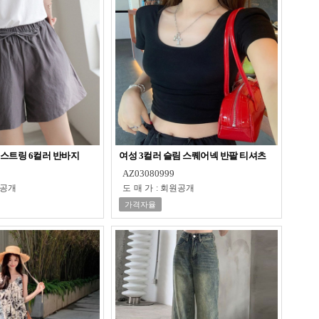
 스트링 6컬러 반바지
여성 3컬러 슬림 스퀘어넥 반팔 티셔츠
AZ03080999
공개
도매가
:
회원공개
가격자율