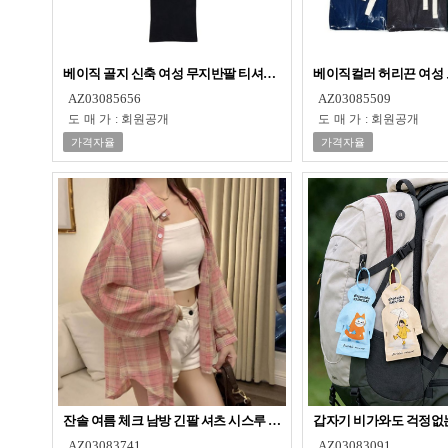
베이직 골지 신축 여성 무지반팔 티셔츠 FREE
베이직컬러 허리끈 여성 
AZ03085656
AZ03085509
도매가
:
회원공개
도매가
:
회원공개
가격자율
가격자율
잔솔 여름 체크 남방 긴팔 셔츠 시스루 여성 블라우스
갑자기 비
AZ03083741
AZ03083091