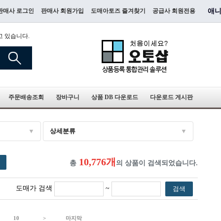
판매사 로그인
판매사 회원가입
도매아토즈 즐겨찾기
공급사 회원전용
애니
고 있습니다.
주문배송조회
장바구니
상품 DB 다운로드
다운로드 게시판
상세분류
10,776개
총
의 상품이 검색되었습니다.
도매가 검색
~
검색
10
>
마지막