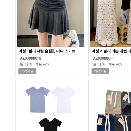
여성 3컬러 셔링 슬림핏 미니 스커트
여성 러블리 리본 패턴 
AZ03088678
AZ03088677
도매가
:
회원공개
도매가
:
회원공개
가격자율
가격자율