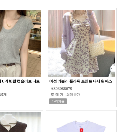
림 U넥 반팔 캡슬리브 니트
여성 러블리 플라워 포인트 나시 원피스
AZ03088679
공개
도매가
:
회원공개
가격자율