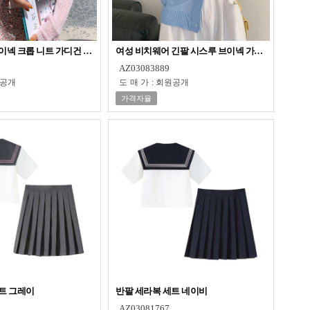
이넥 크롭 니트 가디건 휴양지 데일리룩
여성 비치웨어 긴팔 시스루 브이넥 가디건 휴양지룩
AZ03083889
공개
도매가
:
회원공개
가격자율
트 그레이
반팔 세라복 세트 네이비
AZ03081767