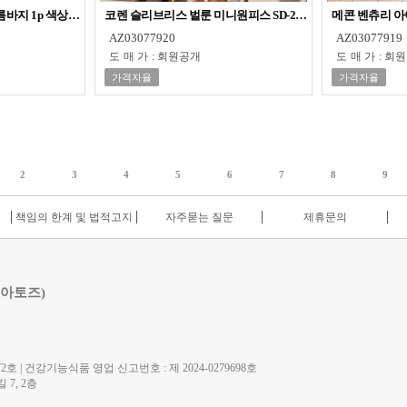
름바지 1p 색상랜덤 홈웨어
코렌 슬리브리스 벌룬 미니원피스 SD-260717
메콘 벤츄리 아이
AZ03077920
AZ03077919
도매가
:
회원공개
도매가
:
회원
가격자율
가격자율
2
3
4
5
6
7
8
9
책임의 한계 및 법적고지
자주묻는 질문
제휴문의
 아토즈)
호 | 건강기능식품 영업 신고번호 : 제 2024-0279698호
7, 2층