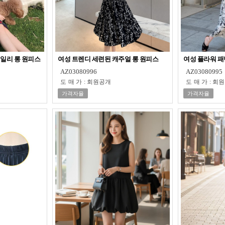
데일리 롱 원피스
여성 트렌디 세련된 캐주얼 롱 원피스
여성 플라워 패
AZ03080996
AZ03080995
도매가
:
회원공개
도매가
:
회원
가격자율
가격자율