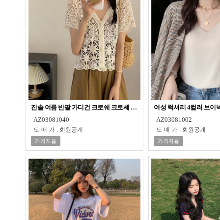
잔솔 여름 반팔 가디건 크로쉐 크로셰 니트 망사 그물
여성 럭셔리 4컬러 브이
AZ03081040
AZ03081002
도매가
:
회원공개
도매가
:
회원공개
가격자율
가격자율