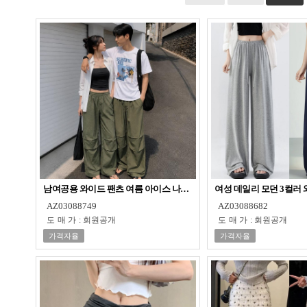
남여공용 와이드 팬츠 여름 아이스 나일론 벌룬 팬츠 스트링 바스락 통
여성 데일리 모던 3컬러
AZ03088749
AZ03088682
도매가
:
회원공개
도매가
:
회원공개
가격자율
가격자율