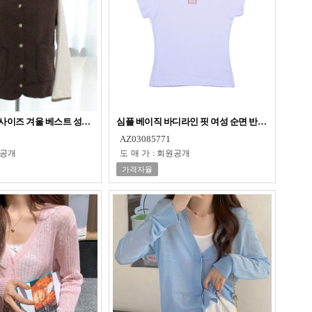
사이즈 겨울 베스트 성인 수면 조끼
심플 베이직 바디라인 핏 여성 순면 반팔 티셔츠 흰
AZ03085771
공개
도매가
:
회원공개
가격자율