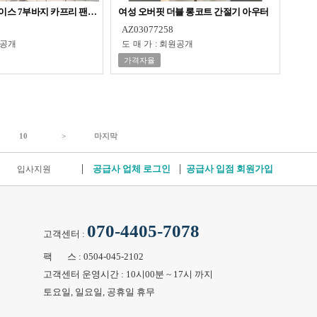
스 7부바지 카프리 팬츠 SD-260716
여성 오버핏 더블 롱코트 간절기 아우터
AZ03077258
공개
도매가
:
회원공개
가격자율
10
>
마지막
공급사 업체 로그인
공급사 입점 회원가입
입사지원
070-4405-7078
고객센터 :
팩 스 : 0504-045-2102
고객센터 운영시간 : 10시00분 ~ 17시 까지
토요일, 일요일, 공휴일 휴무