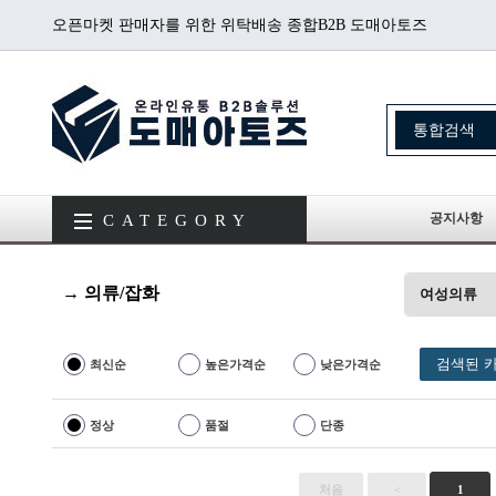
오픈마켓 판매자를 위한 위탁배송 종합B2B 도매아토즈
공지사항
CATEGORY
→ 의류/잡화
여성의류
검색된 카
최신순
높은가격순
낮은가격순
정상
품절
단종
처음
<
1