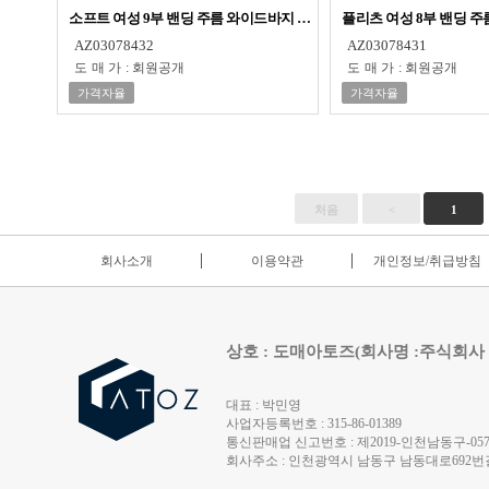
소프트 여성 9부 밴딩 주름 와이드바지 1p 색상랜덤
플리츠 여성 8부 밴딩 주
AZ03078432
AZ03078431
도매가
:
회원공개
도매가
:
회원공개
가격자율
가격자율
처음
<
1
회사소개
이용약관
개인정보/취급방침
상호 : 도매아토즈(회사명 :주식회사
대표 : 박민영
사업자등록번호 : 315-86-01389
통신판매업 신고번호 : 제2019-인천남동구-0572
회사주소 : 인천광역시 남동구 남동대로692번길 