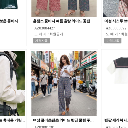
보온 통바지 홈웨어 아웃웨어
홈캉스 꽃바지 여름 찰랑 와이드 꽃팬츠 DD-13479
여성 시스루 브
AZ03084427
AZ03083892
도매가
:
회원공개
도매가
:
회원
가격자율
가격자율
가와도 걱정없는 휴대용 키링 우비 성인용 초경량 레인코트 일회용 우의
여성 플리츠팬츠 와이드 밴딩 쿨링 주름바지
반팔 세라복 세
AZ03081791
AZ03081768