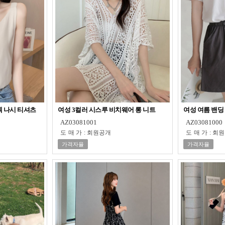
넥 나시 티셔츠
여성 3컬러 시스루 비치웨어 롱 니트
여성 여름 밴딩
AZ03081001
AZ03081000
도매가
:
회원공개
도매가
:
회원
가격자율
가격자율