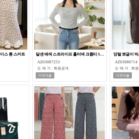
레이스 롱 스커트
달셴 배색 스트라이프 홀터넥 크롭티 SD-260801
양털 뽀글이 빅
AZ03087253
AZ03086714
도매가
:
회원공개
도매가
:
회원
가격자율
가격자율