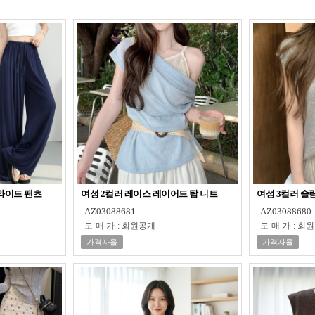
큰 바지
 와이드 팬츠
여성 2컬러 레이스 레이어드 탑 니트
여성 3컬러 슬
AZ03088681
AZ03088680
도매가
:
회원공개
도매가
:
회원
가격자율
가격자율