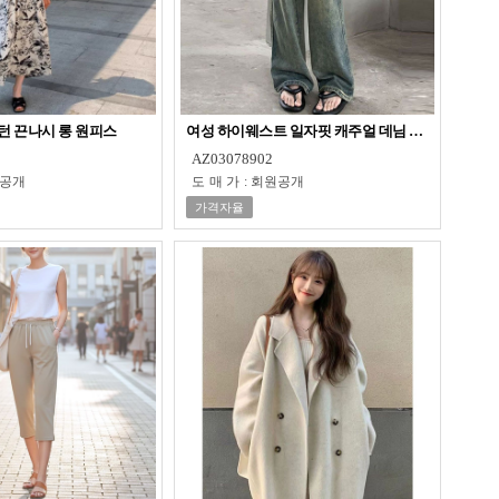
턴 끈나시 롱 원피스
여성 하이웨스트 일자핏 캐주얼 데님 팬츠
AZ03078902
공개
도매가
:
회원공개
가격자율