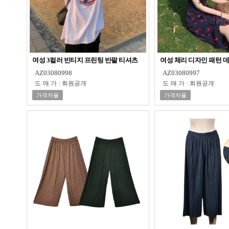
여성 3컬러 빈티지 프린팅 반팔 티셔츠
여성 체리 디자인 패턴 
AZ03080998
AZ03080997
도매가
:
회원공개
도매가
:
회원공개
가격자율
가격자율