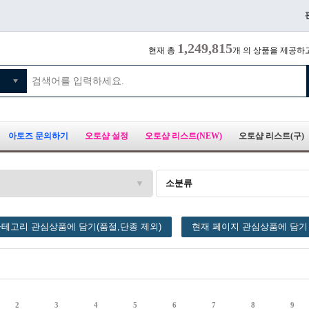
1,249,815
현재 총
개 의 상품을 제공하
아토즈 문의하기
오토샵 설정
오토샵 리스트(NEW)
오토샵 리스트(구)
소분류
테고리 관심상품에 담기(품절,단종 제외)
현재 페이지 관심상품에 담기
2
3
4
5
6
7
8
9