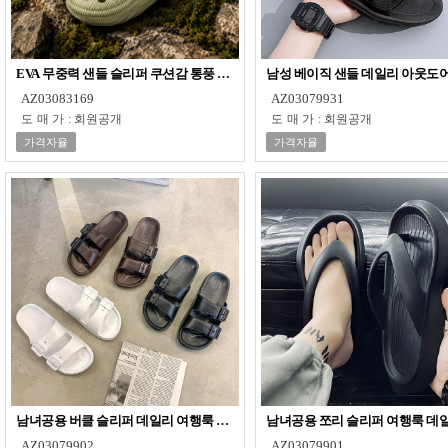
EVA 무중력 샌들 슬리퍼 쿠션감 통풍 여름 슬리퍼
남성 베이직 샌들 데일리 아웃도어
AZ03083169
AZ03079931
도매가
:
회원공개
도매가
:
회원공개
가격자율
가격자율
남녀공용 버클 슬리퍼 데일리 여행룩 쿠션 캐주얼 슈즈
남녀공용 쪼리 슬리퍼 여행룩 데일
AZ03079902
AZ03079901