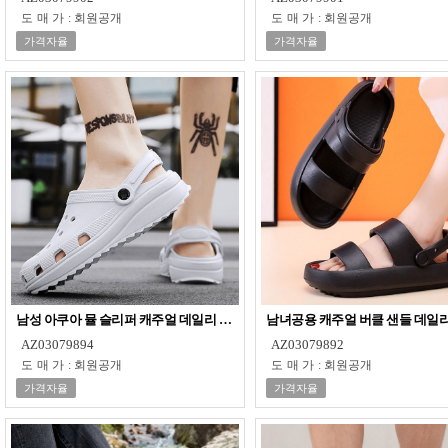
도매가
:
회원공개
도매가
:
회원공개
가격자율
가격자율
남성 아쿠아 뮬 슬리퍼 캐주얼 데일리 여행룩 여름신발
남녀공용 캐주얼 버클 샌들 데일리
AZ03079894
AZ03079892
도매가
:
회원공개
도매가
:
회원공개
가격자율
가격자율