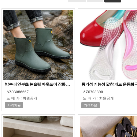
방수 레인부츠 논슬립 아웃도어 장화 두툼한 아웃솔 작업 캠핑 신발
통기성 기능성 깔창 패드 운동화 
AZ03086667
AZ03083901
도매가
:
회원공개
도매가
:
회원공개
가격자율
가격자율