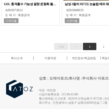
GEL 충격흡수 기능성 깔창 운동화 젤깔창 메모리폼 쿠션 인솔 통풍 발편한 남
남성 2컬러 러기드 논슬립 메쉬 
AZ03073612
AZ03068035
도매가
:
회원공개
도매가
:
회원공개
가격자율
가격자율
처음
<
1
2
회사소개
이용약관
개인정보/취급방침
책임의
상호 : 도매아토즈(회사명 :주식회사 아토즈
대표 : 박민영
사업자등록번호 : 315-86-01389
통신판매업 신고번호 : 제2019-인천남동구-0572호 | 건강
회사주소 : 인천광역시 남동구 남동대로692번길 7, 2층