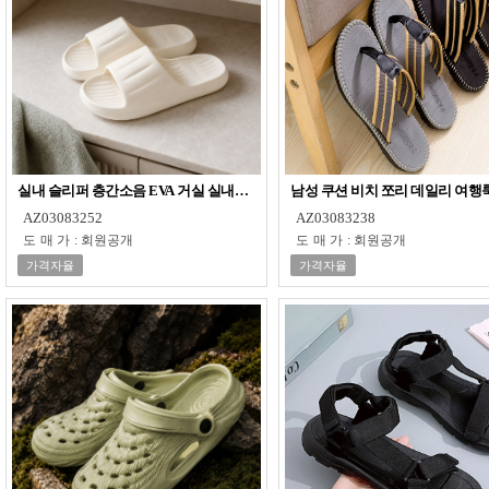
실내 슬리퍼 층간소음 EVA 거실 실내화 남녀공용
남성 쿠션 비치 쪼리 데일리 여행
AZ03083252
AZ03083238
도매가
:
회원공개
도매가
:
회원공개
가격자율
가격자율