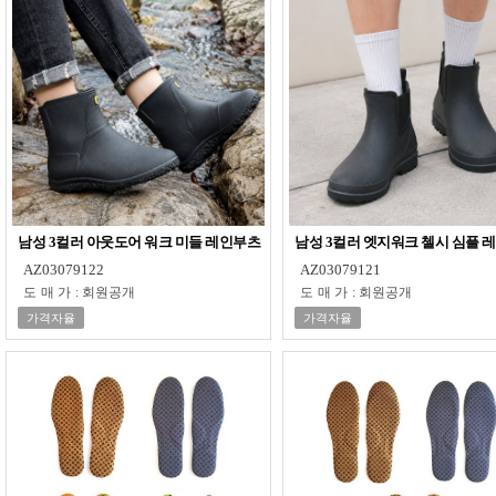
남성 3컬러 아웃도어 워크 미들 레인부츠
남성 3컬러 엣지워크 첼시 심플 
AZ03079122
AZ03079121
도매가
:
회원공개
도매가
:
회원공개
가격자율
가격자율