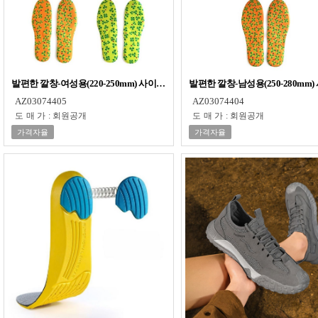
발편한 깔창-여성용(220-250mm) 사이즈 조절
발편한 깔창-남성용(250-280mm
AZ03074405
AZ03074404
도매가
:
회원공개
도매가
:
회원공개
가격자율
가격자율