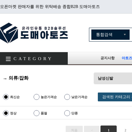
오픈마켓 판매자를 위한 위탁배송 종합B2B 도매아토즈
공지사항
아토즈
CATEGORY
→ 의류/잡화
남성신발
검색된 카테고리 
최신순
높은가격순
낮은가격순
정상
품절
단종
처음
<
1
2