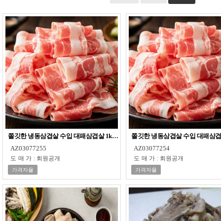
쫄깃한 냉동삼겹살 수입 대패삼겹살 1kg 2팩
쫄깃한 냉동삼겹살 수입 대패삼겹살 
AZ03077255
AZ03077254
도매가
:
회원공개
도매가
:
회원공개
가격자율
가격자율