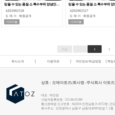
믿을 수 있는 품질 소 특수부위 양념안창살 400g 4팩
믿을 수 있는 품질 소 특수부위 양념
AZ02902528
AZ02902527
도매가
:
회원공개
도매가
:
회원공개
가격자율
가격자율
처음
<
1
2
회사소개
이용약관
개인정보/취급방침
책임의
상호 : 도매아토즈(회사명 :주식회사 아토즈
대표 : 박민영
사업자등록번호 : 315-86-01389
통신판매업 신고번호 : 제2019-인천남동구-0572호 | 건강
회사주소 : 인천광역시 남동구 남동대로692번길 7, 2층