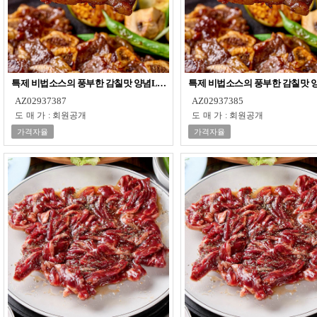
특제 비법소스의 풍부한 감칠맛 양념LA한입갈비 800g x 2팩
특제 비법소스의 풍부한 감칠맛 양념
AZ02937387
AZ02937385
도매가
:
회원공개
도매가
:
회원공개
가격자율
가격자율