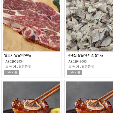
양고기 양갈비 500g
국내산 삶은 돼지 소창 1kg
AZ02952954
AZ02948003
도매가
:
회원공개
도매가
:
회원공개
가격자율
가격자율