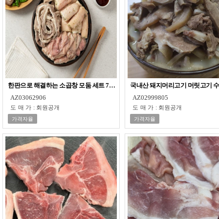
한판으로 해결하는 소곱창 모둠 세트 700g
국내산 돼지머리고기 머릿고기 수육
AZ03062906
AZ02999805
도매가
:
회원공개
도매가
:
회원공개
가격자율
가격자율