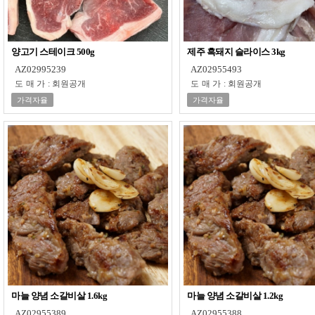
양고기 스테이크 500g
제주 흑돼지 슬라이스 3kg
AZ02995239
AZ02955493
도매가
:
회원공개
도매가
:
회원공개
가격자율
가격자율
마늘 양념 소갈비살 1.6kg
마늘 양념 소갈비살 1.2kg
AZ02955389
AZ02955388