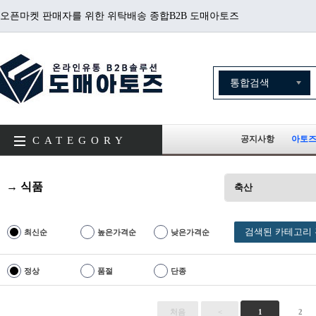
오픈마켓 판매자를 위한 위탁배송 종합B2B 도매아토즈
공지사항
아토즈
CATEGORY
→ 식품
축산
검색된 카테고리 
최신순
높은가격순
낮은가격순
정상
품절
단종
처음
<
1
2