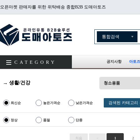
오픈마켓 판매자를 위한 위탁배송 종합B2B 도매아토즈
공지사항
아토즈
CATEGORY
→ 생활/건강
청소용품
검색된 카테고리 
최신순
높은가격순
낮은가격순
정상
품절
단종
처음
<
1
2