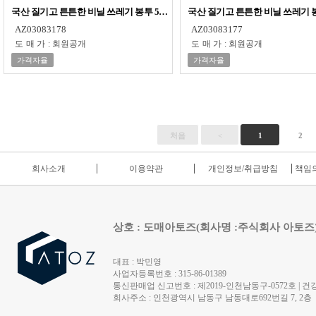
국산 질기고 튼튼한 비닐 쓰레기 봉투 50매 - 100L
국산 질기고 튼튼한 비닐 쓰레기 봉투 
AZ03083178
AZ03083177
도매가
:
회원공개
도매가
:
회원공개
가격자율
가격자율
처음
<
1
2
회사소개
이용약관
개인정보/취급방침
책임의
상호 : 도매아토즈(회사명 :주식회사 아토즈
대표 : 박민영
사업자등록번호 : 315-86-01389
통신판매업 신고번호 : 제2019-인천남동구-0572호 | 건강
회사주소 : 인천광역시 남동구 남동대로692번길 7, 2층