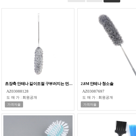
초장축 안테나 길이조절 구부러지는 먼지털이
2.8M 안테나 청소솔
AZ03088128
AZ03087697
도매가
:
회원공개
도매가
:
회원공개
가격자율
가격자율