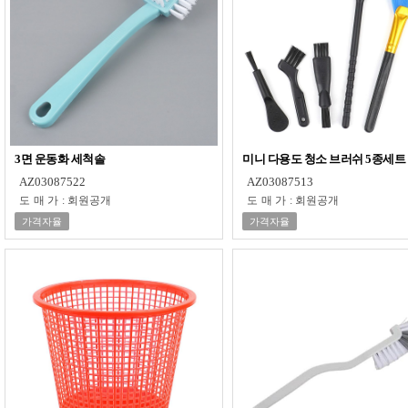
3면 운동화 세척솔
미니 다용도 청소 브러쉬 5종세트
AZ03087522
AZ03087513
도매가
:
회원공개
도매가
:
회원공개
가격자율
가격자율