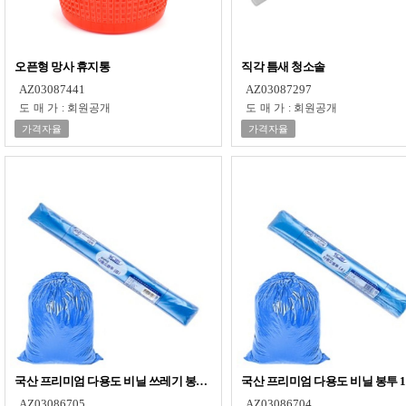
오픈형 망사 휴지통
직각 틈새 청소솔
AZ03087441
AZ03087297
도매가
:
회원공개
도매가
:
회원공개
가격자율
가격자율
국산 프리미엄 다용도 비닐 쓰레기 봉투 50매 - 청색 40L
국산 프리미엄 다용도 비닐 봉투 100
AZ03086705
AZ03086704