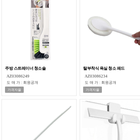
주방 스트레이너 청소솔
탈부착식 욕실 청소 패드
AZ03086249
AZ03086234
도매가
:
회원공개
도매가
:
회원공개
가격자율
가격자율