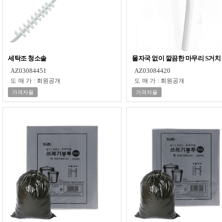
세탁조 청소솔
물자국 없이 깔끔한 마무리 S거치
AZ03084451
AZ03084420
도매가
:
회원공개
도매가
:
회원공개
가격자율
가격자율