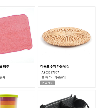
올 행주
다용도 수제 라탄 받침
AZ03087667
공개
도매가
:
회원공개
가격자율