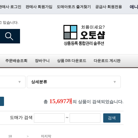
판매사 로그인
판매사 회원가입
도매아토즈 즐겨찾기
공급사 회원전용
애니
고 있습니다.
주문배송조회
장바구니
상품 DB 다운로드
다운로드 게시판
상세분류
15,697개
총
의 상품이 검색되었습니다.
도매가 검색
~
검색
10
>
마지막