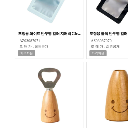
포장용 화이트 반투명 컬러 지퍼백 7.5cm X 12cm
포장용 블랙 반투명 컬러 지
AZ03087071
AZ03087070
도매가
:
회원공개
도매가
:
회원공개
가격자율
가격자율