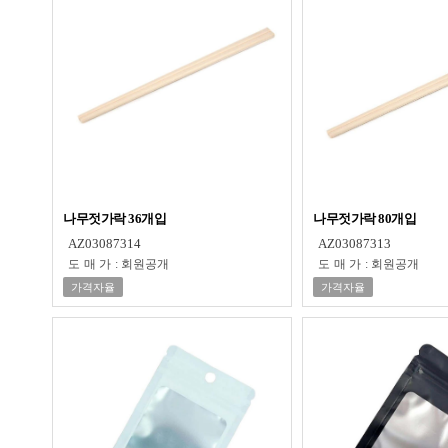
나무젓가락 36개입
나무젓가락 80개입
AZ03087314
AZ03087313
도매가
:
회원공개
도매가
:
회원공개
가격자율
가격자율