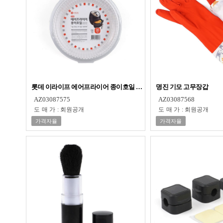
롯데 이라이프 에어프라이어 종이호일 30매
명진 기모 고무장갑
AZ03087575
AZ03087568
도매가
:
회원공개
도매가
:
회원공개
가격자율
가격자율