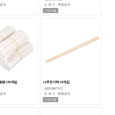
공개
도매가
:
회원공개
가격자율
량 250개입
나무젓가락 18개입
AZ03087315
공개
도매가
:
회원공개
가격자율