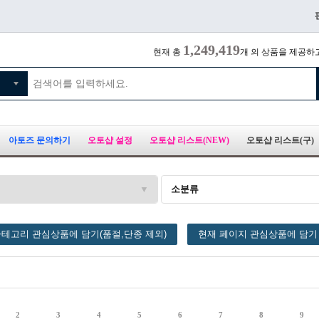
1,249,419
현재 총
개 의 상품을 제공하
아토즈 문의하기
오토샵 설정
오토샵 리스트(NEW)
오토샵 리스트(구)
소분류
테고리 관심상품에 담기(품절,단종 제외)
현재 페이지 관심상품에 담기
2
3
4
5
6
7
8
9