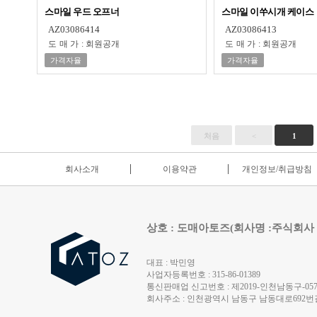
스마일 우드 오프너
스마일 이쑤시개 케이스
AZ03086414
AZ03086413
도매가
:
회원공개
도매가
:
회원공개
가격자율
가격자율
처음
<
1
회사소개
이용약관
개인정보/취급방침
상호 : 도매아토즈(회사명 :주식회사
대표 : 박민영
사업자등록번호 : 315-86-01389
통신판매업 신고번호 : 제2019-인천남동구-0572
회사주소 : 인천광역시 남동구 남동대로692번길 