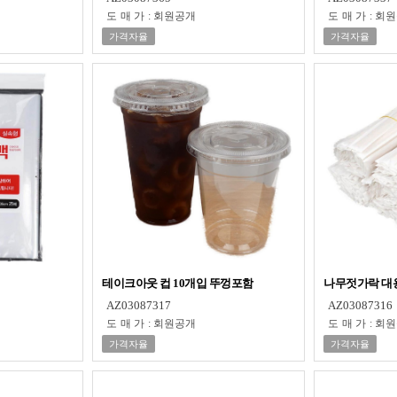
도매가
:
회원공개
도매가
:
회원
가격자율
가격자율
테이크아웃 컵 10개입 뚜껑포함
나무젓가락 대용
AZ03087317
AZ03087316
도매가
:
회원공개
도매가
:
회원
가격자율
가격자율