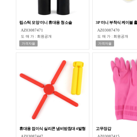
립스틱 모양 미니 휴대용 청소솔
3P 미니 부착식 케이블 
AZ03087471
AZ03087470
도매가
:
회원공개
도매가
:
회원공개
가격자율
가격자율
휴대용 접이식 실리콘 냄비받침대 4발형
고무장갑
AZ03087447
AZ03087415