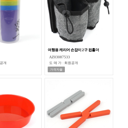
여행용 캐리어 손잡이 2구 컵홀더
AZ03087533
공개
도매가
:
회원공개
가격자율