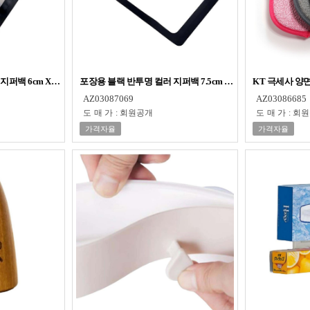
퍼백 6cm X 10cm
포장용 블랙 반투명 컬러 지퍼백 7.5cm X 12cm
KT 극세사 양면
AZ03087069
AZ03086685
도매가
:
회원공개
도매가
:
회원
가격자율
가격자율