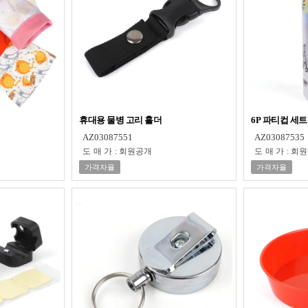
휴대용 물병 고리 홀더
6P 파티컵 세트
AZ03087551
AZ03087535
도매가
:
회원공개
도매가
:
회원
가격자율
가격자율