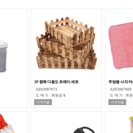
3P 원목 다용도 트레이 세트
주방용 사각 타
AZ03087675
AZ03087669
도매가
:
회원공개
도매가
:
회원
가격자율
가격자율