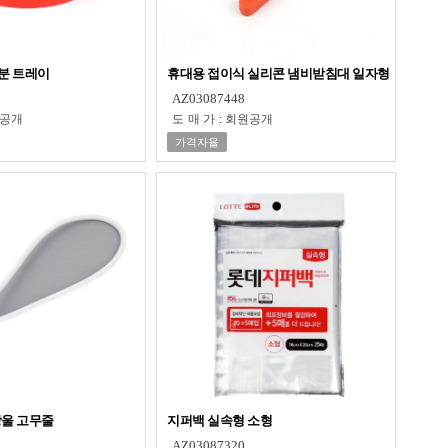
분 트레이
휴대용 접이식 실리콘 냄비받침대 일자형
AZ03087448
공개
도매가
:
회원공개
가격자율
방울 고무줄
지퍼백 실속형 소형
AZ03087320