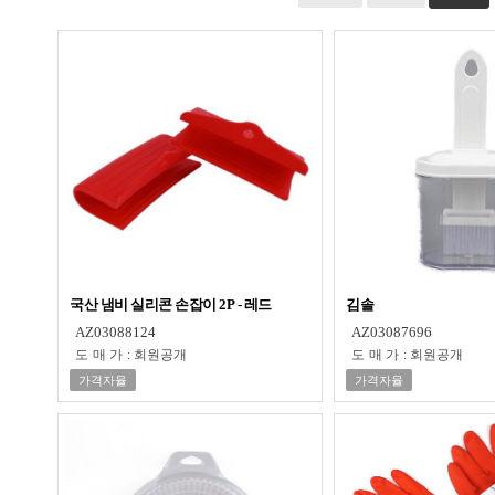
국산 냄비 실리콘 손잡이 2P - 레드
김솔
AZ03088124
AZ03087696
도매가
:
회원공개
도매가
:
회원공개
가격자율
가격자율