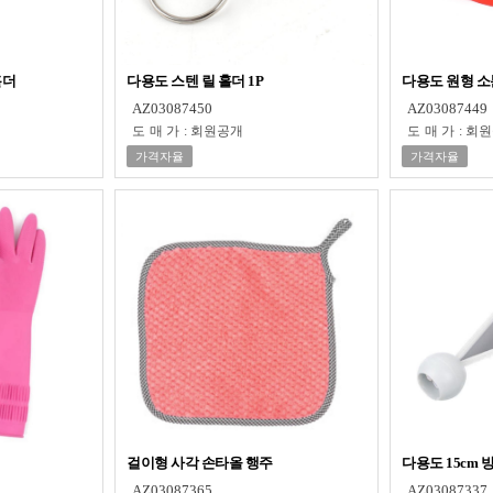
홀더
다용도 스텐 릴 홀더 1P
다용도 원형 소
AZ03087450
AZ03087449
도매가
:
회원공개
도매가
:
회원
가격자율
가격자율
걸이형 사각 손타올 행주
다용도 15cm 
AZ03087365
AZ03087337