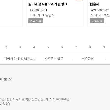
씽크대 음식물 쓰레기통 핑크
랩홀더
AZ03086401
AZ03086387
도매가
:
회원공개
도매가
:
회원
가격자율
가격자율
2
3
4
5
6
7
8
9
책임의 한계 및 법적고지
자주묻는 질문
제휴문의
 아토즈)
호 | 건강기능식품 영업 신고번호 : 제 2024-0279698호
7, 2층