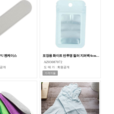
PU 펜케이스
포장용 화이트 반투명 컬러 지퍼백 6cm X 10cm
AZ03087072
공개
도매가
:
회원공개
가격자율