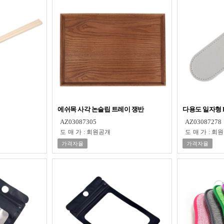
에쉬목 사각 논슬립 트레이 쟁반
다용도 일자형 
AZ03087305
AZ03087278
도매가
:
회원공개
도매가
:
회원
가격자율
가격자율