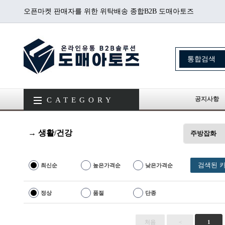
오픈마켓 판매자를 위한 위탁배송 종합B2B 도매아토즈
공지사항
CATEGORY
→ 생활/건강
주방잡화
검색된 카
최신순
높은가격순
낮은가격순
정상
품절
단종
처음
<
1