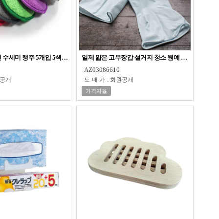
 수세미 행주 5개입 5색 세트 9x17cm
일제 얇은 고무장갑 설거지 청소 원예 다목적 작업
AZ03086610
공개
도매가
:
회원공개
가격자율