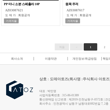
PP 미니 소분 스페출라 10P
원목 주걱
AZ03087621
AZ03087617
도매가
:
회원공개
도매가
:
회원공개
가격자율
가격자율
처음
<
1
2
회사소개
이용약관
개인정보/취급방침
책임의
상호 : 도매아토즈(회사명 :주식회사 아토즈
대표 : 박민영
사업자등록번호 : 315-86-01389
통신판매업 신고번호 : 제2019-인천남동구-0572호 | 건강
회사주소 : 인천광역시 남동구 남동대로692번길 7, 2층