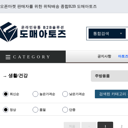
오픈마켓 판매자를 위한 위탁배송 종합B2B 도매아토즈
공지사항
아토즈
CATEGORY
→ 생활/건강
주방용품
검색된 카테고리 
최신순
높은가격순
낮은가격순
정상
품절
단종
처음
<
1
2