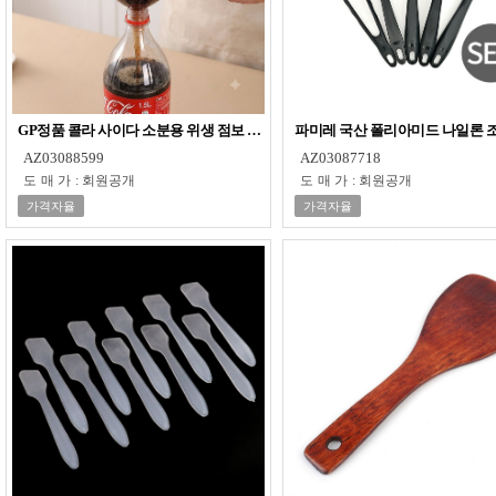
GP정품 콜라 사이다 소분용 위생 점보 투명 깔때기
파미레 국산 폴리아미드 나일론 
AZ03088599
AZ03087718
도매가
:
회원공개
도매가
:
회원공개
가격자율
가격자율