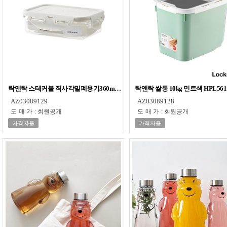
락앤락 스테커블 직사각밀폐용기360ml (LBF810)
락앤락 쌀통 10kg 민트색 HPL561
AZ03089129
AZ03089128
도매가
:
회원공개
도매가
:
회원공개
가격자율
가격자율