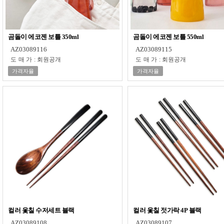
곰돌이 에코젠 보틀 350ml
곰돌이 에코젠 보틀 550ml
AZ03089116
AZ03089115
도매가
:
회원공개
도매가
:
회원공개
가격자율
가격자율
컬러 옻칠 수저세트 블랙
컬러 옻칠 젓가락 4P 블랙
AZ03089108
AZ03089107