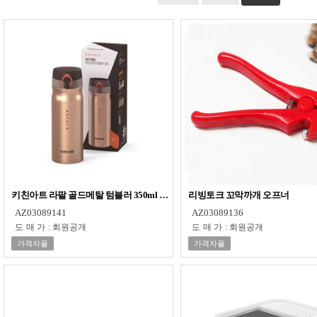
키친아트 라팔 골드메탈 텀블러 350ml KAVF-A35
리빙토크 꼬막까개 오프너
AZ03089141
AZ03089136
도매가
:
회원공개
도매가
:
회원공개
가격자율
가격자율