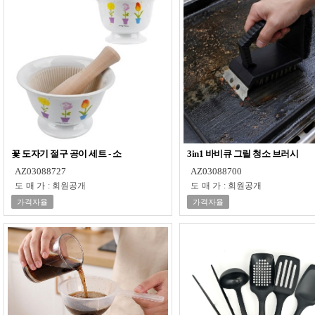
꽃 도자기 절구 공이 세트 - 소
3in1 바비큐 그릴 청소 브러시
AZ03088727
AZ03088700
도매가
:
회원공개
도매가
:
회원공개
가격자율
가격자율