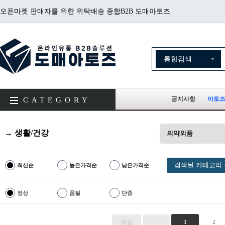
오픈마켓 판매자를 위한 위탁배송 종합B2B 도매아토즈
공지사항
아토즈
CATEGORY
→ 생활/건강
의약외품
검색된 카테고리 
최신순
높은가격순
낮은가격순
정상
품절
단종
처음
<
1
2