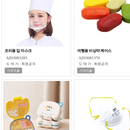
조리용 입 마스크
여행용 비상약 케이스
AZ03083285
AZ03081370
도매가
:
회원공개
도매가
:
회원공개
가격자율
가격자율