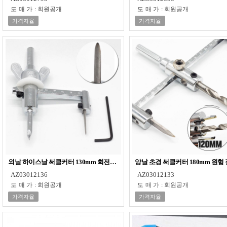
도매가
:
회원공개
도매가
:
회원공개
가격자율
가격자율
외날 하이스날 써클커터 130mm 회전식 절단기
양날 초경 써클커터 180mm 원형
AZ03012136
AZ03012133
도매가
:
회원공개
도매가
:
회원공개
가격자율
가격자율