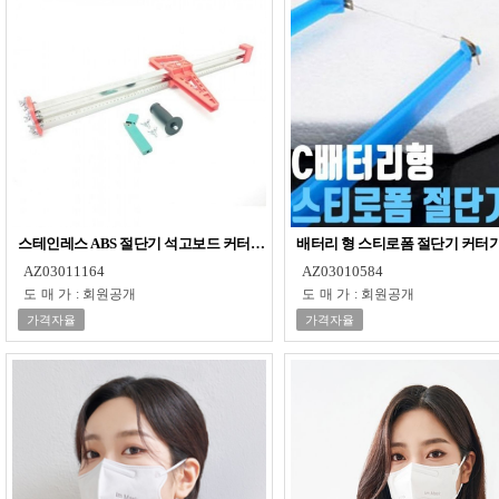
스테인레스 ABS 절단기 석고보드 커터 600mm
배터리 형 스티로폼 절단기 커터
AZ03011164
AZ03010584
도매가
:
회원공개
도매가
:
회원공개
가격자율
가격자율