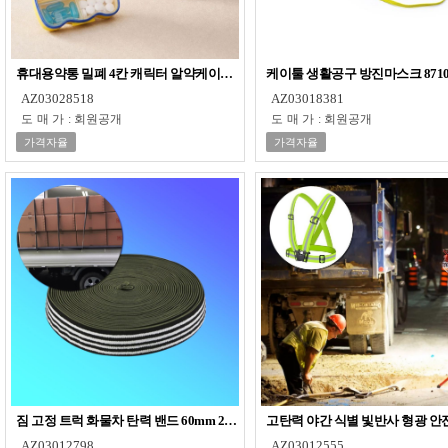
휴대용약통 밀폐 4칸 캐릭터 알약케이스 섞임방지
케이툴 생활공구 방진마스크 871
AZ03028518
AZ03018381
도매가
:
회원공개
도매가
:
회원공개
가격자율
가격자율
짐 고정 트럭 화물차 탄력 밴드 60mm 20m
고탄력 야간 식별 빛반사 형광 안
AZ03012798
AZ03012555