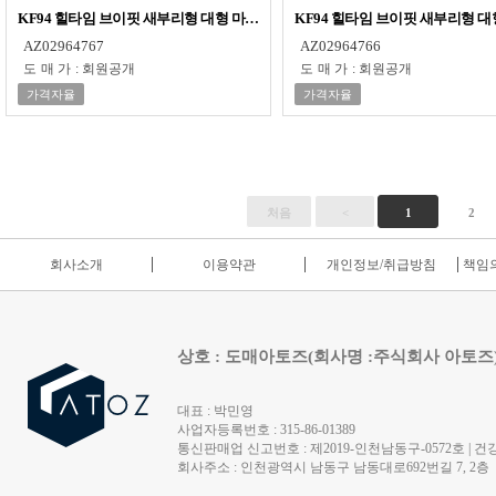
KF94 힐타임 브이핏 새부리형 대형 마스크 1매입(개별포장)x100장 식약처인증
KF94 힐타임 브이핏 새부리형 
AZ02964767
AZ02964766
도매가
:
회원공개
도매가
:
회원공개
가격자율
가격자율
처음
<
1
2
회사소개
이용약관
개인정보/취급방침
책임의
상호 : 도매아토즈(회사명 :주식회사 아토즈
대표 : 박민영
사업자등록번호 : 315-86-01389
통신판매업 신고번호 : 제2019-인천남동구-0572호 | 건강
회사주소 : 인천광역시 남동구 남동대로692번길 7, 2층