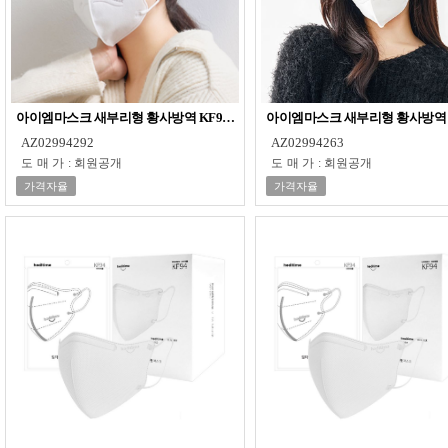
아이엠마스크 새부리형 황사방역 KF94 대형 50매
아이엠마스크 새부리형 황사방역 KF
AZ02994292
AZ02994263
도매가
:
회원공개
도매가
:
회원공개
가격자율
가격자율