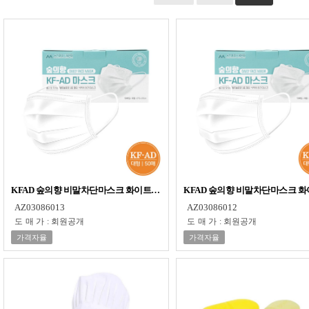
KFAD 숲의향 비말차단마스크 화이트X50매 40개 고효율 편한 마스크 국산 의
KFAD 숲의향 비말차단마스크 화
AZ03086013
AZ03086012
도매가
:
회원공개
도매가
:
회원공개
가격자율
가격자율