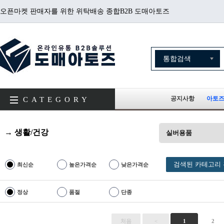
오픈마켓 판매자를 위한 위탁배송 종합B2B 도매아토즈
공지사항
아토즈
CATEGORY
→ 생활/건강
실버용품
검색된 카테고리 
최신순
높은가격순
낮은가격순
정상
품절
단종
처음
<
1
2