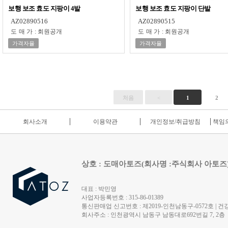
보행 보조 효도 지팡이 4발
보행 보조 효도 지팡이 단발
AZ02890516
AZ02890515
도매가
:
회원공개
도매가
:
회원공개
가격자율
가격자율
처음
<
1
2
회사소개
이용약관
개인정보/취급방침
책임의
상호 : 도매아토즈(회사명 :주식회사 아토즈
대표 : 박민영
사업자등록번호 : 315-86-01389
통신판매업 신고번호 : 제2019-인천남동구-0572호 | 건강
회사주소 : 인천광역시 남동구 남동대로692번길 7, 2층