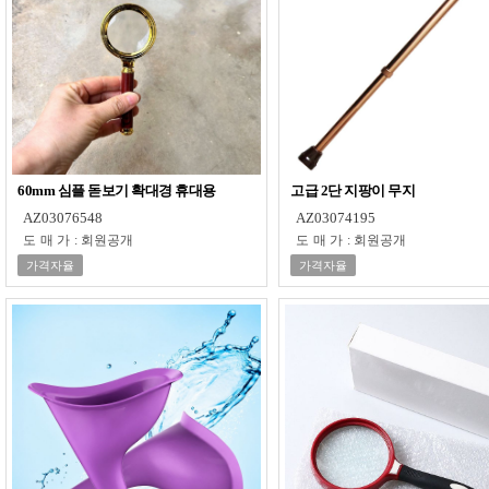
60mm 심플 돋보기 확대경 휴대용
고급 2단 지팡이 무지
AZ03076548
AZ03074195
도매가
:
회원공개
도매가
:
회원공개
가격자율
가격자율