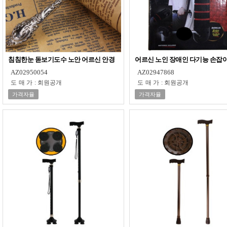
침침한눈 돋보기도수 노안 어르신 안경
어르신 노인 장애인 다기능 손잡
AZ02950054
AZ02947868
도매가
:
회원공개
도매가
:
회원공개
가격자율
가격자율