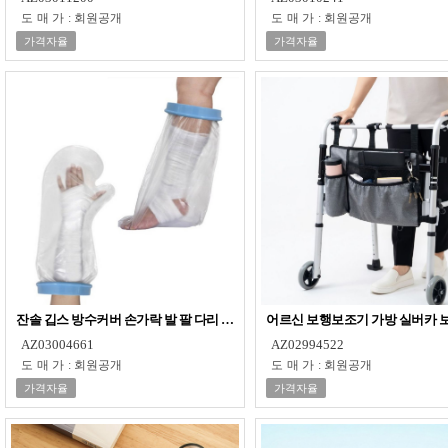
도매가
:
회원공개
도매가
:
회원공개
가격자율
가격자율
잔솔 깁스 방수커버 손가락 발 팔 다리 샤워캡 기브스
어르신 보행보조기 가방 실버카 
AZ03004661
AZ02994522
도매가
:
회원공개
도매가
:
회원공개
가격자율
가격자율