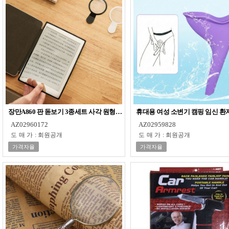
장만A860 판 돋보기 3종세트 사각 원형 확대경 PVC 평면돋보기
휴대용 여성 소변기 캠핑 임신 환
AZ02960172
AZ02959828
도매가
:
회원공개
도매가
:
회원공개
가격자율
가격자율