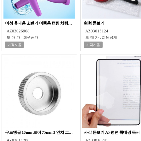
여성 휴대용 소변기 여행용 캠핑 차량용 실리콘 비상용 소변기
원형 돋보기
AZ03026908
AZ03015124
도매가
:
회원공개
도매가
:
회원공개
가격자율
가격자율
우드앵글 16mm 보어 75mm 3 인치 그라인딩 휠 실버
사각 돋보기 A5 평면 확대경 독서
AZ03011200
AZ03010241