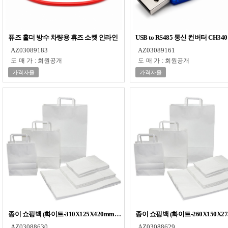
퓨즈 홀더 방수 차량용 휴즈 소켓 인라인
USB to RS485 통신 컨버터 CH3
AZ03089183
AZ03089161
도매가
:
회원공개
도매가
:
회원공개
가격자율
가격자율
종이 쇼핑백 (화이트-310X125X420mm-50매) 국내산 다용도 무지 손잡이 쇼핑백
종이 쇼핑백 (화이트-260X150X
AZ03088630
AZ03088629