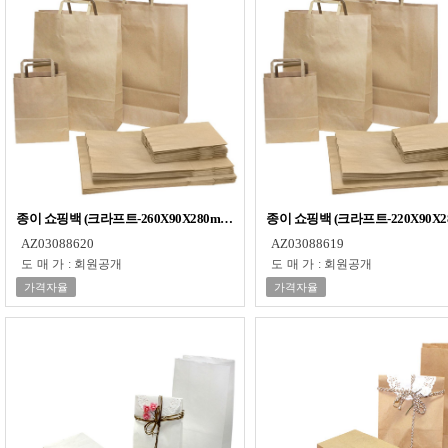
종이 쇼핑백 (크라프트-260X90X280mm-50매) 국내산 다용도 무지 손잡이 쇼핑
종이 쇼핑백 (크라프트-220X90X
AZ03088620
AZ03088619
도매가
:
회원공개
도매가
:
회원공개
가격자율
가격자율