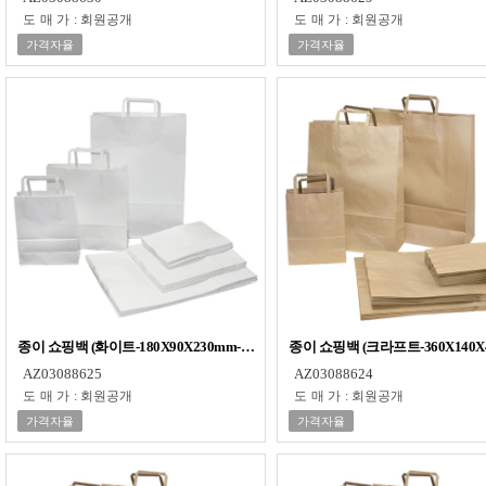
도매가
:
회원공개
도매가
:
회원공개
가격자율
가격자율
종이 쇼핑백 (화이트-180X90X230mm-50매) 국내산 다용도 무지 손잡이 쇼핑백
종이 쇼핑백 (크라프트-360X140
AZ03088625
AZ03088624
도매가
:
회원공개
도매가
:
회원공개
가격자율
가격자율