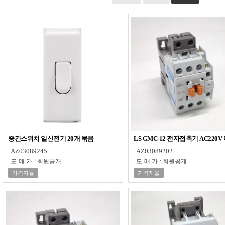
중간스위치 일신전기 20개 묶음
LS GMC-12 전자접촉기 AC220
AZ03089245
AZ03089202
도매가
:
회원공개
도매가
:
회원공개
가격자율
가격자율