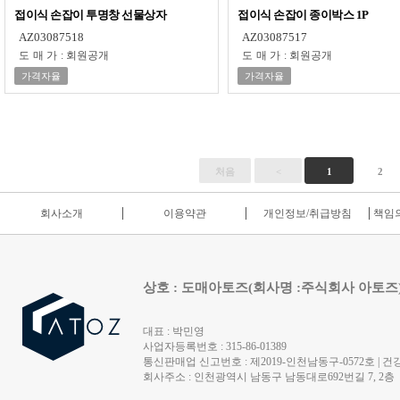
접이식 손잡이 투명창 선물상자
접이식 손잡이 종이박스 1P
AZ03087518
AZ03087517
도매가
:
회원공개
도매가
:
회원공개
가격자율
가격자율
처음
<
1
2
회사소개
이용약관
개인정보/취급방침
책임의
상호 : 도매아토즈(회사명 :주식회사 아토즈
대표 : 박민영
사업자등록번호 : 315-86-01389
통신판매업 신고번호 : 제2019-인천남동구-0572호 | 건강
회사주소 : 인천광역시 남동구 남동대로692번길 7, 2층