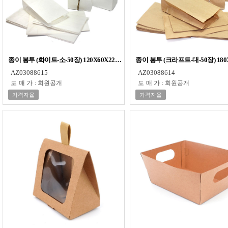
종이 봉투 (화이트-소-50장) 120X60X220mm 국내산 각대봉투 음식 배달 포장
종이 봉투 (크라프트-대-50장) 18
AZ03088615
AZ03088614
도매가
:
회원공개
도매가
:
회원공개
가격자율
가격자율