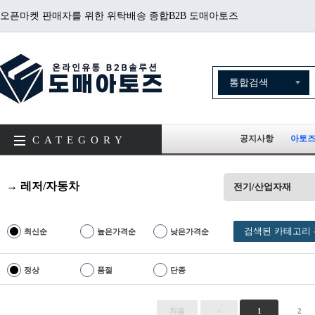
오픈마켓 판매자를 위한 위탁배송 종합B2B 도매아토즈
공지사항
아토즈
CATEGORY
→ 레저/자동차
전기/산업자재
검색된 카테고리 
최신순
높은가격순
낮은가격순
정상
품절
단종
처음
<
1
2