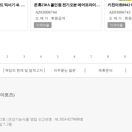
후드 믹서기 4L 스텐 업소용 초강력
온휴250A 올인원 전기오븐 에어프라이어 25L 타이머 그릴 
키친아트0042
AZ03006744
AZ03006743
도매가
:
회원공개
도매가
:
회원
가격자율
가격자율
2
3
4
5
6
7
8
9
책임의 한계 및 법적고지
자주묻는 질문
제휴문의
 아토즈)
호 | 건강기능식품 영업 신고번호 : 제 2024-0279698호
7, 2층