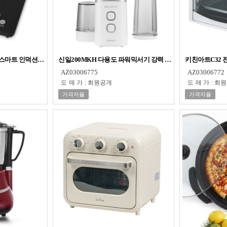
베 스마트 인덕션 전자레인지 세라믹상판
신일200MKH 다용도 파워믹서기 강력 국산 후드 다지기 스
키친아트C32 
AZ03006775
AZ03006772
도매가
:
회원공개
도매가
:
회원
가격자율
가격자율