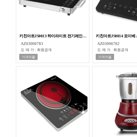
키친아트JS0013 하이라이트 전기레인지 모든용기사용 타이머 포이베
키친아트JS0014 포이
AZ03006783
AZ03006782
도매가
:
회원공개
도매가
:
회원공개
가격자율
가격자율