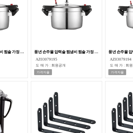
 찜솥 가정 압력 밥솥 5L 8인용
풍년 손주물 압력솥 찜냄비 찜솥 가정 압력 밥솥 4L 6인용
풍년 손주물 압
AZ03079195
AZ03079194
도매가
:
회원공개
도매가
:
회원
가격자율
가격자율