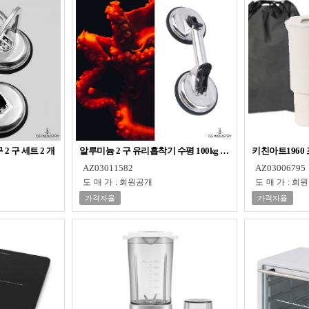
2 구 세트 2 개
알루미늄 2 구 유리흡착기 수평 100kg 수직 80kg
키친아트1960
AZ03011582
AZ03006795
도매가
:
회원공개
도매가
:
회원
가격자율
가격자율