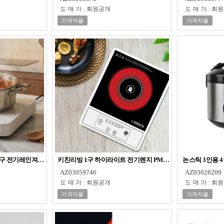
도매가
:
회원공개
도매가
:
회원
가격자율
가격자율
 1구 전기레인져 강력화력 세라믹상판
키친리빙 1구 하이라이트 전기렌지 PMC-2000H
논스틱 3인용 
AZ03059746
AZ03028209
도매가
:
회원공개
도매가
:
회원
가격자율
가격자율