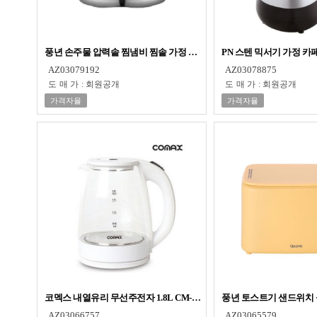
풍년 손주물 압력솥 찜냄비 찜솥 가정 압력 밥솥 7L 10인용
PN 스텐 믹서기 가정 카
AZ03079192
AZ03078875
도매가
:
회원공개
도매가
:
회원공개
가격자율
가격자율
코멕스 내열유리 무선주전자 1.8L CM-G90
풍년 토스트기 샌드위치 
AZ03066757
AZ03065579