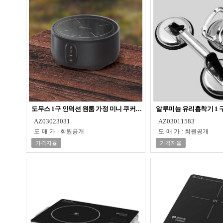
도무스 1구 인덕션 원룸 가정 미니 쿠커 소형 전기레인지
알루미늄 유리흡착기 1 구 
AZ03023031
AZ03011583
도매가
:
회원공개
도매가
:
회원공개
가격자율
가격자율