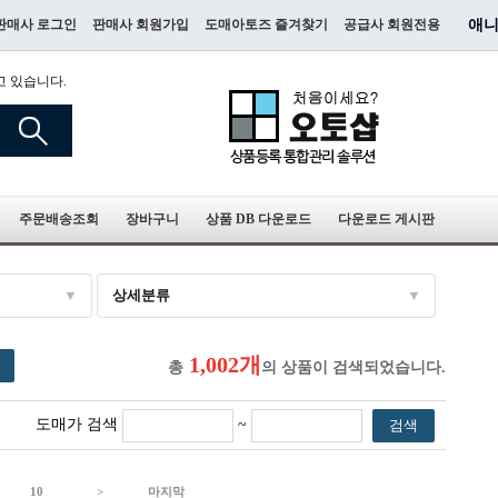
판매사 로그인
판매사 회원가입
도매아토즈 즐겨찾기
공급사 회원전용
애니
고 있습니다.
주문배송조회
장바구니
상품 DB 다운로드
다운로드 게시판
상세분류
1,002개
총
의 상품이 검색되었습니다.
도매가 검색
~
검색
10
>
마지막