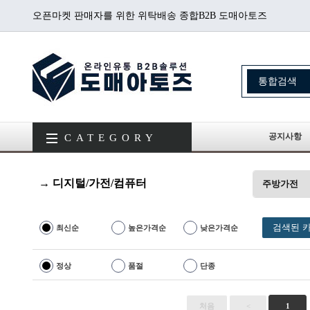
오픈마켓 판매자를 위한 위탁배송 종합B2B 도매아토즈
공지사항
CATEGORY
→ 디지털/가전/컴퓨터
주방가전
검색된 카
최신순
높은가격순
낮은가격순
정상
품절
단종
처음
<
1