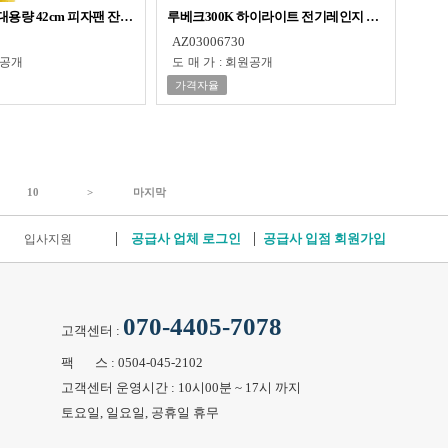
다이얼
 대용량 42cm 피자팬 잔치팬 후라이팬 전기그릴 바베큐
루베크300K 하이라이트 전기레인지 터치판넬 타이
AZ03006730
공개
도매가
:
회원공개
가격자율
10
>
마지막
공급사 업체 로그인
공급사 입점 회원가입
입사지원
070-4405-7078
고객센터 :
팩 스 : 0504-045-2102
고객센터 운영시간 : 10시00분 ~ 17시 까지
토요일, 일요일, 공휴일 휴무