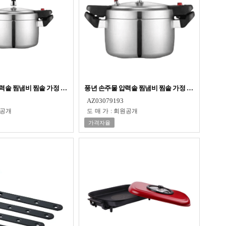
력솥 찜냄비 찜솥 가정 압력 밥솥 3L 4인용
풍년 손주물 압력솥 찜냄비 찜솥 가정 압력 밥솥 9L 
AZ03079193
공개
도매가
:
회원공개
가격자율