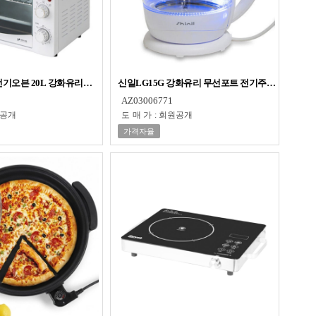
텐칼날
전기오븐 20L 강화유리도어 전기그릴 바베큐 구이 제빵
신일LG15G 강화유리 무선포트 전기주전자 1.5L 
AZ03006771
공개
도매가
:
회원공개
가격자율