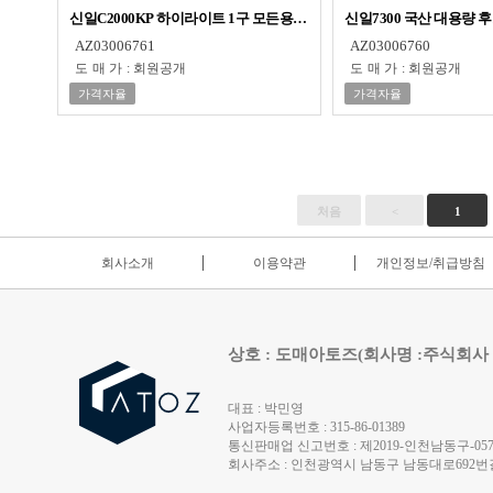
신일C2000KP 하이라이트 1구 모든용기사용 즉시가열 전기레인지
신일7300 국산 대용량 
AZ03006761
AZ03006760
도매가
:
회원공개
도매가
:
회원공개
가격자율
가격자율
처음
<
1
회사소개
이용약관
개인정보/취급방침
상호 : 도매아토즈(회사명 :주식회사
대표 : 박민영
사업자등록번호 : 315-86-01389
통신판매업 신고번호 : 제2019-인천남동구-0572
회사주소 : 인천광역시 남동구 남동대로692번길 