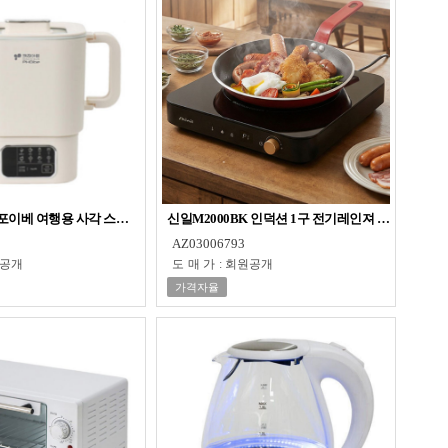
 포이베 여행용 사각 스텐 멀티포트 전기주전자
신일M2000BK 인덕션 1구 전기레인져 블랙 강력
AZ03006793
공개
도매가
:
회원공개
가격자율