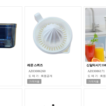
레몬 스퀴즈
신일믹서기 SMX
AZ03086260
AZ03086171
도매가
:
회원공개
도매가
:
회원
가격자율
가격자율