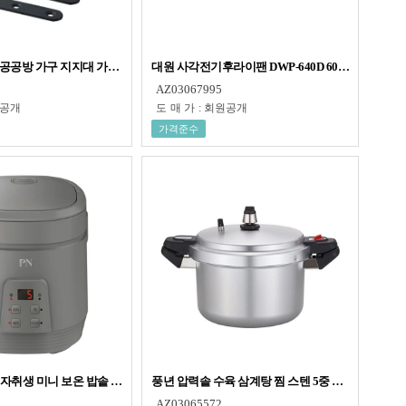
 목공공구
S 목공공방 가구 지지대 가구공방 목공공구 철물점 고정 선반
대원 사각전기후라이팬 DWP-640D 60cm다이아몬
AZ03067995
공개
도매가
:
회원공개
가격준수
 크림
 자취생 미니 보온 밥솥 소형 전기 밥통 2인용 그레이
풍년 압력솥 수육 삼계탕 찜 스텐 5중 안전장치 압력
AZ03065572