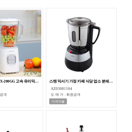
-200GG 고속 유리믹서 1L
스텐 믹서기 가정 카페 식당 업소 분쇄기 대용량 블랜
AZ03081164
공개
도매가
:
회원공개
가격자율