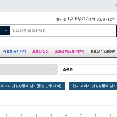
1,249,817
현재 총
개 의 상품을 제공하
아토즈 문의하기
오토샵 설정
오토샵 리스트(NEW)
오토샵 리스트(구)
소분류
테고리 관심상품에 담기(품절,단종 제외)
현재 페이지 관심상품에 담기
2
3
4
5
6
7
8
9