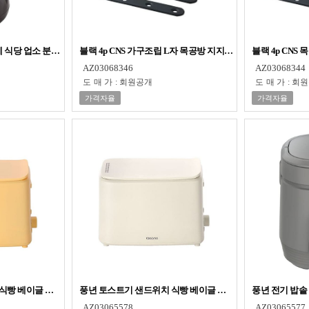
페 식당 업소 분쇄기 대용량 블랜더 4L
블랙 4p CNS 가구조립 L자 목공방 지지대 철물점 가구부속품
블랙 4p CN
AZ03068346
AZ03068344
도매가
:
회원공개
도매가
:
회원
가격자율
가격자율
식빵 베이글 굽기 팝업 토스터기 2구 옐로우
풍년 토스트기 샌드위치 식빵 베이글 굽기 팝업 토스터기 2구
풍년 전기 밥솥
AZ03065578
AZ03065577