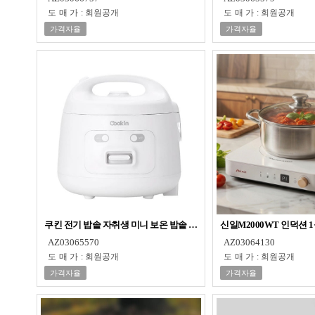
도매가
:
회원공개
도매가
:
회원공개
가격자율
가격자율
쿠킨 전기 밥솥 자취생 미니 보온 밥솥 소형 전기 밥통 3인용
신일M2000WT 인덕션
AZ03065570
AZ03064130
도매가
:
회원공개
도매가
:
회원공개
가격자율
가격자율