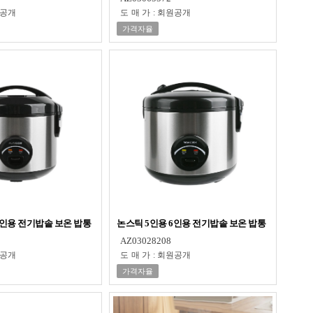
공개
도매가
:
회원공개
가격자율
4인용 전기밥솥 보온 밥통
논스틱 5인용 6인용 전기밥솥 보온 밥통
AZ03028208
공개
도매가
:
회원공개
가격자율