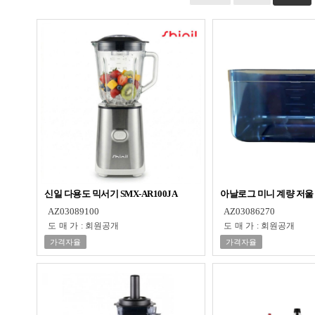
신일 다용도 믹서기 SMX-AR100JA
아날로그 미니 계량 저울
AZ03089100
AZ03086270
도매가
:
회원공개
도매가
:
회원공개
가격자율
가격자율