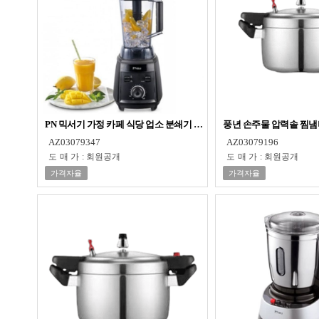
PN 믹서기 가정 카페 식당 업소 분쇄기 대용량 블랜더 2L
풍년 손주물 압력솥 찜냄비
AZ03079347
AZ03079196
도매가
:
회원공개
도매가
:
회원공개
가격자율
가격자율