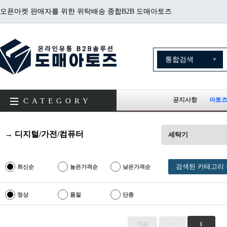
오픈마켓 판매자를 위한 위탁배송 종합B2B 도매아토즈
공지사항
아토즈
CATEGORY
→ 디지털/가전/컴퓨터
세탁기
검색된 카테고리 
최신순
높은가격순
낮은가격순
정상
품절
단종
처음
<
1