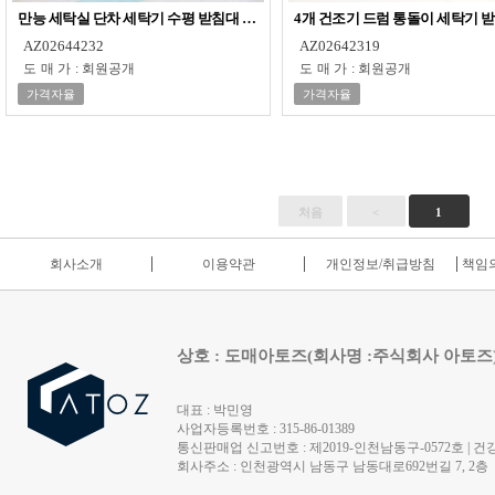
만능 세탁실 단차 세탁기 수평 받침대 김치 냉장고
4개 건조기 드럼 통돌이 세탁기 받
AZ02644232
AZ02642319
도매가
:
회원공개
도매가
:
회원공개
가격자율
가격자율
처음
<
1
회사소개
이용약관
개인정보/취급방침
책임의
상호 : 도매아토즈(회사명 :주식회사 아토즈
대표 : 박민영
사업자등록번호 : 315-86-01389
통신판매업 신고번호 : 제2019-인천남동구-0572호 | 건강
회사주소 : 인천광역시 남동구 남동대로692번길 7, 2층