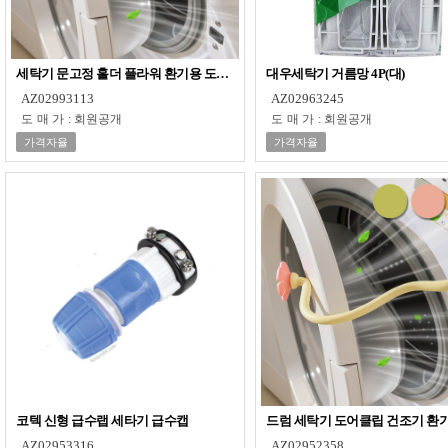
세탁기 문고정 홀더 플라워 환기용 도어클립 건조기 도어스토퍼 문닫힘방지
대우세탁기 거름망 4P(대)
AZ02993113
AZ02963245
도매가
:
회원공개
도매가
:
회원공개
가격자율
가격자율
코텍 신형 급수랩 세타기 급수캡
드럼 세탁기 도어클립 건조기 환
AZ02953316
AZ02952358