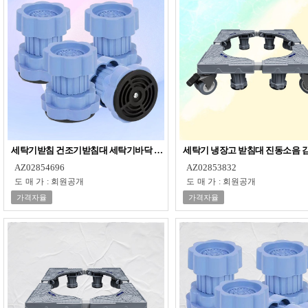
세탁기받침 건조기받침대 세탁기바닥 세탁실단차
세탁기 냉장고 받침대 진동소음 
AZ02854696
AZ02853832
도매가
:
회원공개
도매가
:
회원공개
가격자율
가격자율