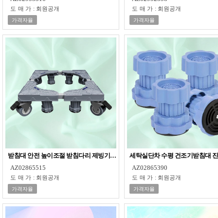
도매가
:
회원공개
도매가
:
회원공개
가격자율
가격자율
받침대 안전 높이조절 받침다리 제빙기 조절형 받침대
세탁실단차 수평 건조기받침대 진
AZ02865515
AZ02865390
도매가
:
회원공개
도매가
:
회원공개
가격자율
가격자율