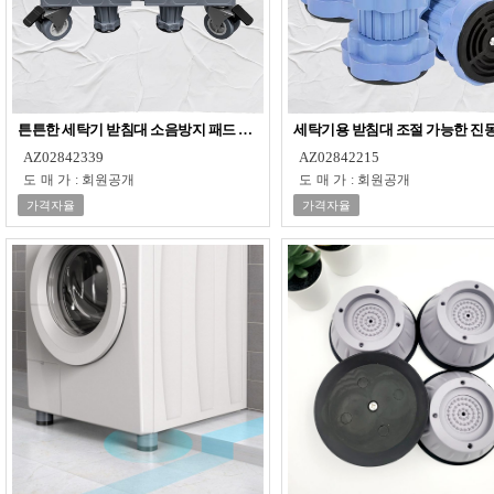
튼튼한 세탁기 받침대 소음방지 패드 냉장고 받침대
세탁기용 받침대 조절 가능한 진
AZ02842339
AZ02842215
도매가
:
회원공개
도매가
:
회원공개
가격자율
가격자율