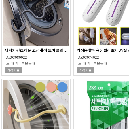
세탁기 건조기 문 고정 홀더 도어 클립 닫힘 방지 곰팡이 냄새 건조 환기 자바라 
가정용 휴대용 신발건조기 UV살
AZ03080022
AZ03074622
도매가
:
회원공개
도매가
:
회원공개
가격자율
가격자율