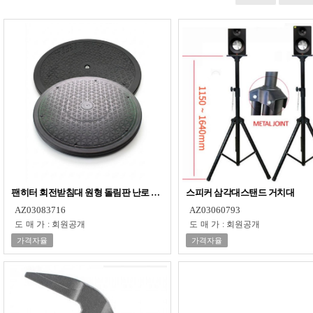
팬히터 회전받침대 원형 돌림판 난로 회전판
스피커 삼각대스탠드 거치대
AZ03083716
AZ03060793
도매가
:
회원공개
도매가
:
회원공개
가격자율
가격자율