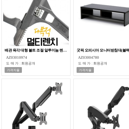
배관 육각 대형 볼트 조절 알루미늄 렌치 68mm
굿픽 오피시아 모니터받침대(블랙
AZ03010974
AZ03004780
도매가
:
회원공개
도매가
:
회원공개
가격자율
가격자율