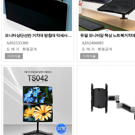
모니터상단선반 거치대 받침대 악세사리 듀얼
듀얼 모니터암 책상 노트북거치
AZ02533380
AZ02466085
도매가
:
회원공개
도매가
:
회원공개
가격자율
가격자율