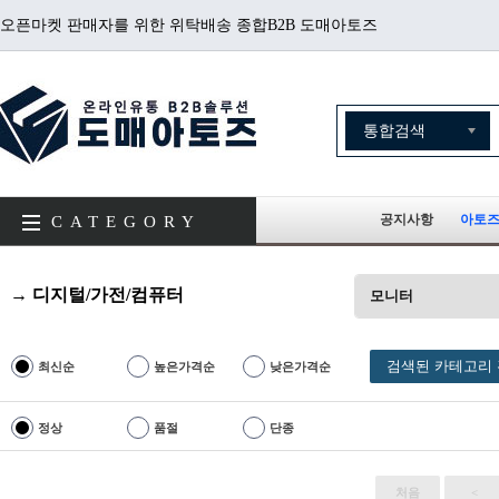
오픈마켓 판매자를 위한 위탁배송 종합B2B 도매아토즈
공지사항
아토즈
CATEGORY
→ 디지털/가전/컴퓨터
모니터
검색된 카테고리 
최신순
높은가격순
낮은가격순
정상
품절
단종
처음
<