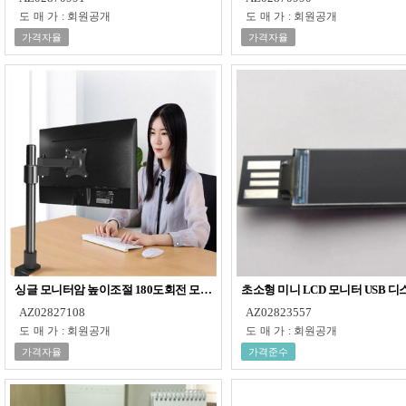
도매가
:
회원공개
도매가
:
회원공개
가격자율
가격자율
싱글 모니터암 높이조절 180도회전 모니터거치대
초소형 미니 LCD 모니터 USB 
AZ02827108
AZ02823557
도매가
:
회원공개
도매가
:
회원공개
가격자율
가격준수