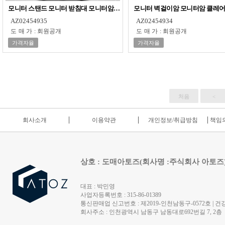
모니터 스탠드 모니터 받침대 모니터암 클레어 TS042
모니터 벽걸이암 모니터암 클레어 
AZ02454935
AZ02454934
도매가
:
회원공개
도매가
:
회원공개
가격자율
가격자율
처음
<
회사소개
이용약관
개인정보/취급방침
책임의
상호 : 도매아토즈(회사명 :주식회사 아토즈
대표 : 박민영
사업자등록번호 : 315-86-01389
통신판매업 신고번호 : 제2019-인천남동구-0572호 | 건강
회사주소 : 인천광역시 남동구 남동대로692번길 7, 2층