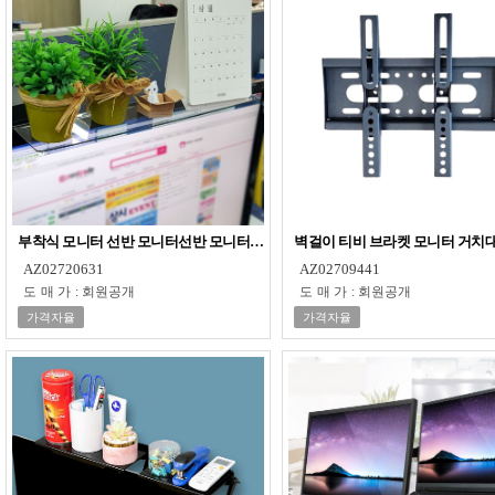
부착식 모니터 선반 모니터선반 모니터메모판 모니터
벽걸이 티비 브라켓 모니터 거치대 
AZ02720631
AZ02709441
도매가
:
회원공개
도매가
:
회원공개
가격자율
가격자율