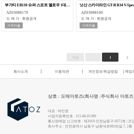
부가티 EB110 슈퍼 스포트 옐로우 1대64 다이캐스트 피규어 모형 프라모델
닛산 스카이라인 GT-R R34 V-Sp
AZ03088170
AZ03088169
도매가
:
회원공개
도매가
:
회원공개
가격자율
가격자율
처음
<
1
2
회사소개
이용약관
개인정보/취급방침
책임의
상호 : 도매아토즈(회사명 :주식회사 아토즈
대표 : 박민영
사업자등록번호 : 315-86-01389
통신판매업 신고번호 : 제2019-인천남동구-0572호 | 건강
회사주소 : 인천광역시 남동구 남동대로692번길 7, 2층