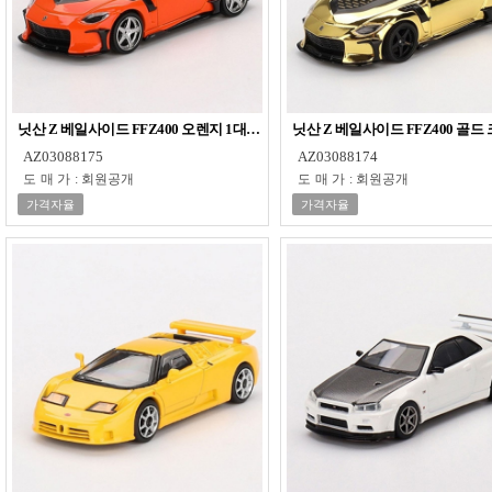
닛산 Z 베일사이드 FFZ400 오렌지 1대64 다이캐스트 피규어 모형 프라모델
닛산 Z 베일사이드 FFZ400 골
AZ03088175
AZ03088174
도매가
:
회원공개
도매가
:
회원공개
가격자율
가격자율