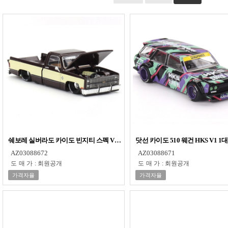
쉐보레 실버라도 카이도 빈지티 스펙 V1 1대64 다이캐스트 피규어 모형 프라모
닷선 카이도 510 웨건 HKS V1
AZ03088672
AZ03088671
도매가
:
회원공개
도매가
:
회원공개
가격자율
가격자율