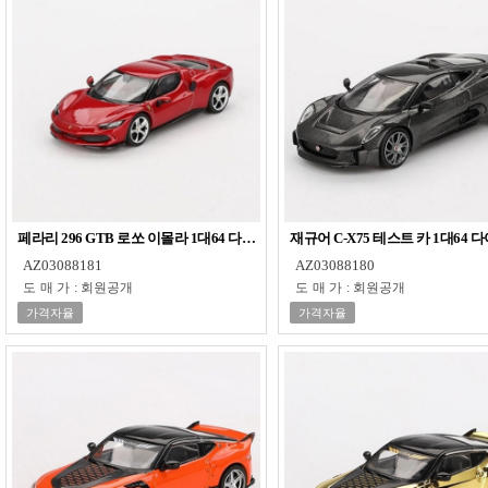
페라리 296 GTB 로쏘 이몰라 1대64 다이캐스트 피규어 모형 프라모델
재규어 C-X75 테스트 카 1대6
AZ03088181
AZ03088180
도매가
:
회원공개
도매가
:
회원공개
가격자율
가격자율