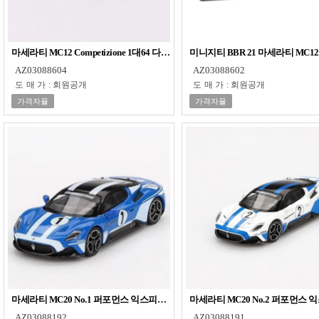
마세라티 MC12 Competizione 1대64 다이캐스트 피규어 모형 프라모
미니지티 BBR 21 마세라티 MC1
AZ03088604
AZ03088602
도매가
:
회원공개
도매가
:
회원공개
가격자율
가격자율
마세라티 MC20 No.1 퍼포먼스 익스피리언스 1대64 다이캐스트 피규어 모형 
마세라티 MC20 No.2 퍼포먼스
AZ03088192
AZ03088191