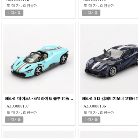
도매가
:
회원공개
도매가
:
회원공개
가격자율
가격자율
페라리 데이토나 SP3 라이트 블루 1대64 다이캐스트 피규어 모형 프라모델
페라리 812 컴페티치오네 1대6
AZ03088187
AZ03088186
도매가
:
회원공개
도매가
:
회원공개
가격자율
가격자율