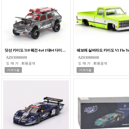
닷선 카이도 510 웨건 4x4 1대64 다이캐스트 피규어 모형 프라모델
쉐보레 실버라도 카이도 V1 Flo Y
AZ03088609
AZ03088608
도매가
:
회원공개
도매가
:
회원공개
가격자율
가격자율