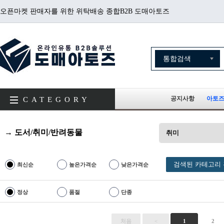
오픈마켓 판매자를 위한 위탁배송 종합B2B 도매아토즈
공지사항
아토즈
CATEGORY
→ 도서/취미/반려동물
취미
검색된 카테고리 
최신순
높은가격순
낮은가격순
정상
품절
단종
처음
<
1
2