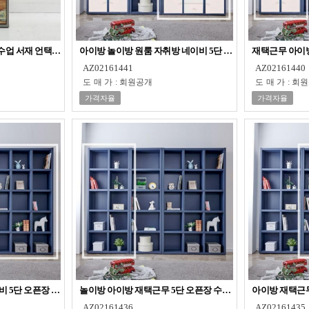
업 서재 언택트 1인용 책상
아이방 놀이방 원룸 자취방 네이비 5단 수납장 책장
재택근무 아이방
AZ02161441
AZ02161440
도매가
:
회원공개
도매가
:
회원
가격자율
가격자율
비 5단 오픈장 책장
놀이방 아이방 재택근무 5단 오픈장 수납장 책장
아이방 재택근무
AZ02161436
AZ02161435