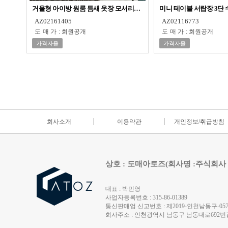
거울형 아이방 원룸 틈새 옷장 모서리장 수납장
미니 테이블 서랍장 3단
AZ02161405
AZ02116773
도매가
:
회원공개
도매가
:
회원공개
가격자율
가격자율
회사소개
이용약관
개인정보/취급방침
상호 : 도매아토즈(회사명 :주식회사
대표 : 박민영
사업자등록번호 : 315-86-01389
통신판매업 신고번호 : 제2019-인천남동구-0572
회사주소 : 인천광역시 남동구 남동대로692번길 