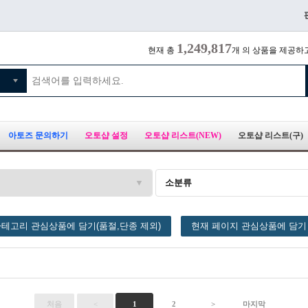
1,249,817
현재 총
개 의 상품을 제공하
아토즈 문의하기
오토샵 설정
오토샵 리스트(NEW)
오토샵 리스트(구)
소분류
테고리 관심상품에 담기(품절,단종 제외)
현재 페이지 관심상품에 담기
처음
<
1
2
>
마지막