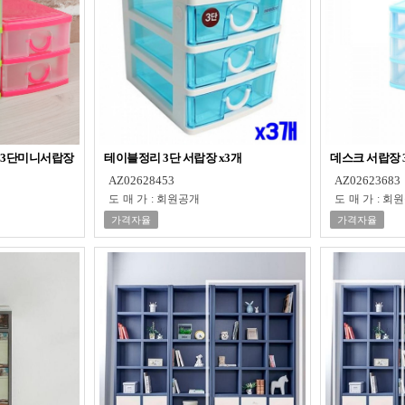
 3단미니서랍장
테이블정리 3단 서랍장 x3개
데스크 서랍장 
AZ02628453
AZ02623683
도매가
:
회원공개
도매가
:
회원
가격자율
가격자율