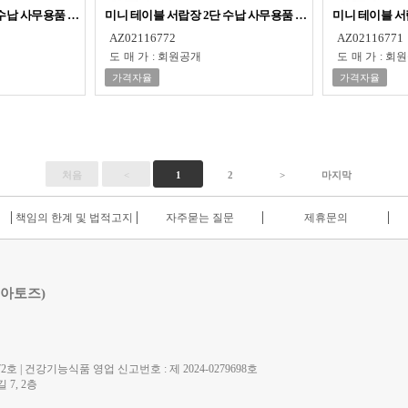
 수납 사무용품 필기구 문구
미니 테이블 서랍장 2단 수납 사무용품 필기구 문구
미니 테이블 서
AZ02116772
AZ02116771
도매가
:
회원공개
도매가
:
회원
가격자율
가격자율
처음
<
1
2
>
마지막
책임의 한계 및 법적고지
자주묻는 질문
제휴문의
 아토즈)
호 | 건강기능식품 영업 신고번호 : 제 2024-0279698호
7, 2층