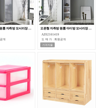
원룸 자취방 모서리장 장롱 옷장
오픈형 자취방 원룸 아이방 모서리장 틈새장 옷장
AZ02161419
공개
도매가
:
회원공개
가격자율