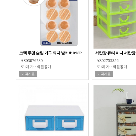
코텍 투명 슬림 가구 의자 발커버 M 8P
서랍장 큐티 미니 서랍장
AZ03076780
AZ02755356
도매가
:
회원공개
도매가
:
회원공개
가격자율
가격자율