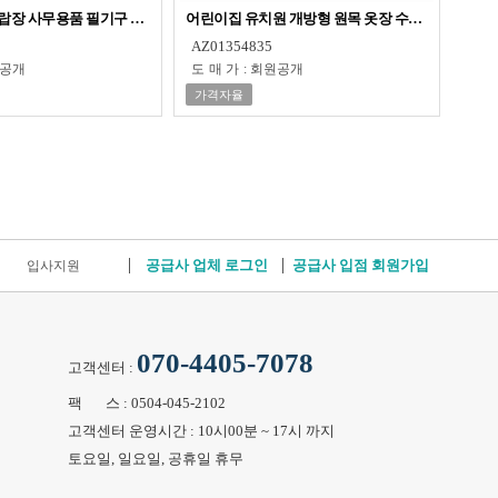
랍장 사무용품 필기구 문구 액세사리
어린이집 유치원 개방형 원목 옷장 수납장 6인용
AZ01354835
공개
도매가
:
회원공개
가격자율
공급사 업체 로그인
공급사 입점 회원가입
입사지원
070-4405-7078
고객센터 :
팩 스 : 0504-045-2102
고객센터 운영시간 : 10시00분 ~ 17시 까지
토요일, 일요일, 공휴일 휴무