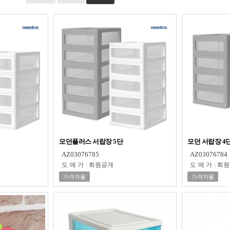
모던플러스 서랍장 5단
모던 서랍장 4
AZ03076785
AZ03076784
도매가
:
회원공개
도매가
:
회원
가격자율
가격자율