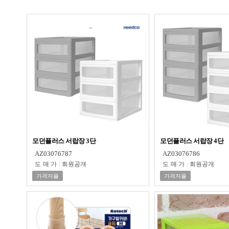
모던플러스 서랍장 3단
모던플러스 서랍장 4단
AZ03076787
AZ03076786
도매가
:
회원공개
도매가
:
회원공개
가격자율
가격자율