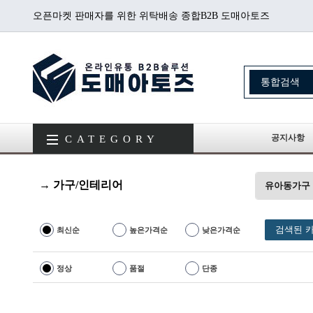
오픈마켓 판매자를 위한 위탁배송 종합B2B 도매아토즈
공지사항
CATEGORY
→ 가구/인테리어
유아동가구
검색된 카
최신순
높은가격순
낮은가격순
정상
품절
단종