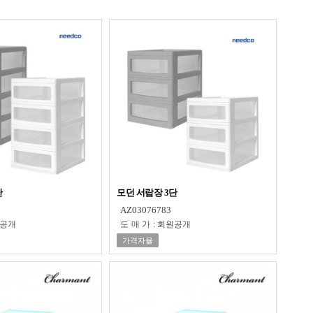
단
모던 서랍장 3단
AZ03076783
공개
도매가
:
회원공개
가격자율