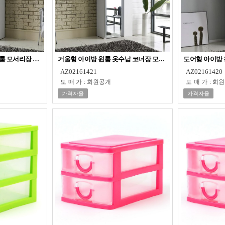
룸 모서리장 옷장 틈새장
거울형 아이방 원룸 옷수납 코너장 모서리장 옷장
도어형 아이방 
AZ02161421
AZ02161420
도매가
:
회원공개
도매가
:
회원
가격자율
가격자율