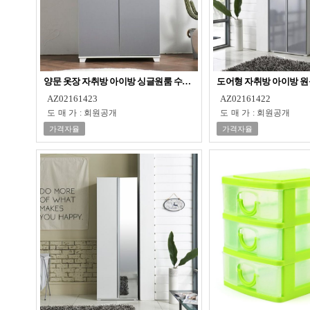
양문 옷장 자취방 아이방 싱글원룸 수납장 옷수납
도어형 자취방 아이방 원
AZ02161423
AZ02161422
도매가
:
회원공개
도매가
:
회원공개
가격자율
가격자율