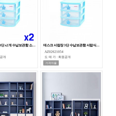
3단 x2개 수납보관함 소품보관함
데스크 서랍장 3단 수납보관함 서랍식수납장 수납
AZ02621054
공개
도매가
:
회원공개
가격자율