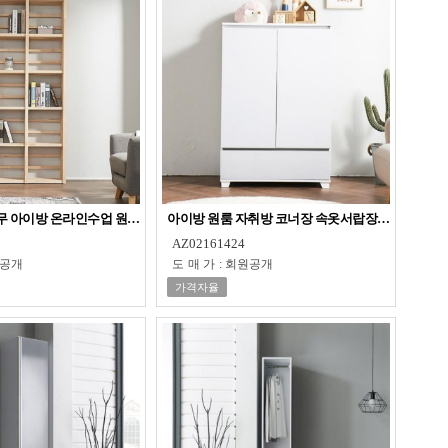
 아이방 온라인수업 원목 800책장
아이방 원룸 자취방 코너장 속옷서랍장 수납장 옷장
AZ02161424
공개
도매가
:
회원공개
가격자율