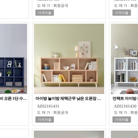
도매가
:
회원공개
도매가
:
회원
가격자율
가격자율
비 오픈 3단 수납장 책장
아이방 놀이방 재택근무 낮은 오픈장 수납장 책장
언택트 아이방 
AZ02161431
AZ02161430
도매가
:
회원공개
도매가
:
회원
가격자율
가격자율