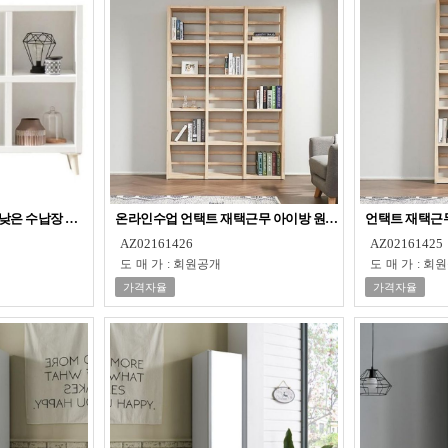
 낮은 수납장 오픈책장
온라인수업 언택트 재택근무 아이방 원목 1200책장
언택트 재택근무
AZ02161426
AZ02161425
도매가
:
회원공개
도매가
:
회원
가격자율
가격자율