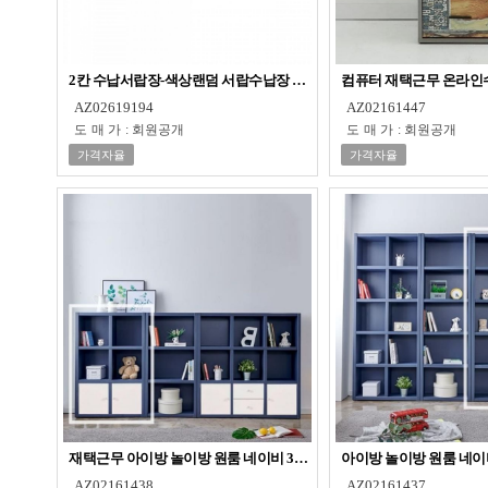
2칸 수납서랍장-색상랜덤 서랍수납장 화장대서랍장
컴퓨터 재택근무 온라인수
AZ02619194
AZ02161447
도매가
:
회원공개
도매가
:
회원공개
가격자율
가격자율
재택근무 아이방 놀이방 원룸 네이비 3단 수납장 책장
아이방 놀이방 원룸 네이
AZ02161438
AZ02161437