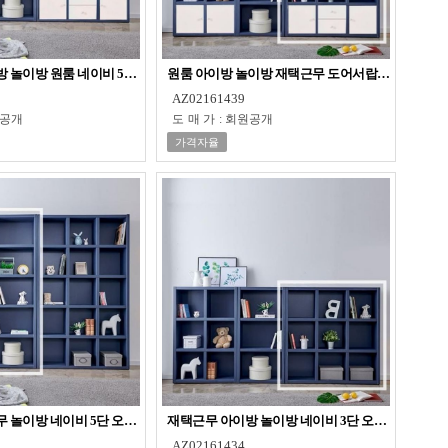
 놀이방 원룸 네이비 5단 수납장 책장
원룸 아이방 놀이방 재택근무 도어서랍 3단 책장
AZ02161439
공개
도매가
:
회원공개
가격자율
 놀이방 네이비 5단 오픈장 책장
재택근무 아이방 놀이방 네이비 3단 오픈장 책장
AZ02161434