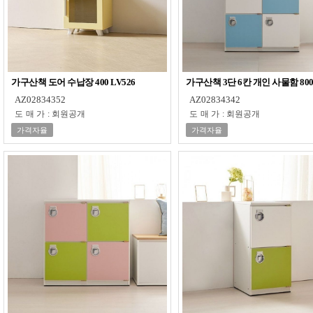
가구산책 도어 수납장 400 LV526
가구산책 3단 6칸 개인 사물함 800 
AZ02834352
AZ02834342
도매가
:
회원공개
도매가
:
회원공개
가격자율
가격자율