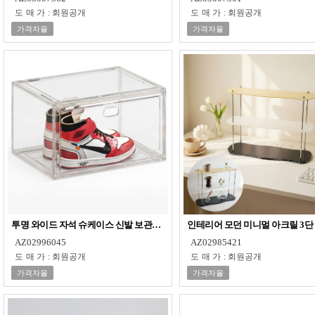
도매가
:
회원공개
도매가
:
회원공개
가격자율
가격자율
투명 와이드 자석 슈케이스 신발 보관함 M50580
인테리어 모던 미니멀 아크릴 3단
AZ02996045
AZ02985421
도매가
:
회원공개
도매가
:
회원공개
가격자율
가격자율