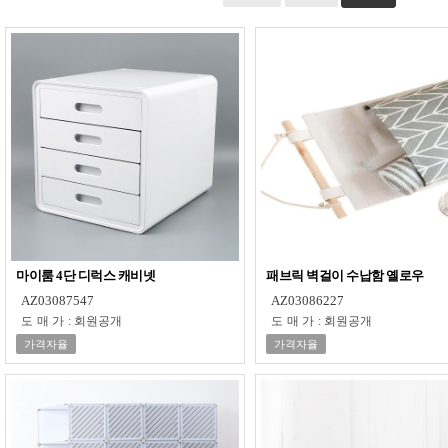
마이룸 4단 디럭스 캐비넷
패브릭 벽걸이 수납함 옐로우
AZ03087547
AZ03086227
도매가
:
회원공개
도매가
:
회원공개
가격자율
가격자율