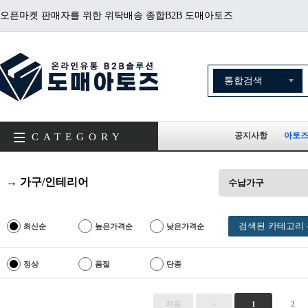
오픈마켓 판매자를 위한 위탁배송 종합B2B 도매아토즈
공지사항
아토즈
CATEGORY
→ 가구/인테리어
수납가구
검색된 카테고리 
최신순
높은가격순
낮은가격순
정상
품절
단종
처음
<
1
2