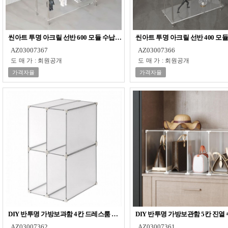
씬아트 투명 아크릴 선반 600 모듈 수납장 3단
씬아트 투명 아크릴 선반 400 모듈
AZ03007367
AZ03007366
도매가
:
회원공개
도매가
:
회원공개
가격자율
가격자율
DIY 반투명 가방보과함 4칸 드레스룸 핸드백 선반
DIY 반투명 가방보관함 5칸 진열
AZ03007362
AZ03007361