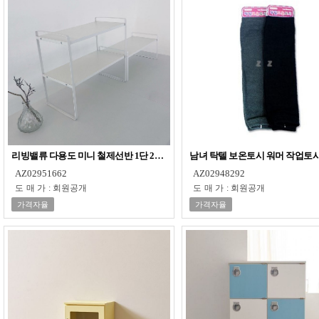
리빙밸류 다용도 미니 철제선반 1단 2단 원목 수납 정리 조립 모듈 주방 책상 식
남녀 탁텔 보온토시 워머 작업토시
AZ02951662
AZ02948292
도매가
:
회원공개
도매가
:
회원공개
가격자율
가격자율