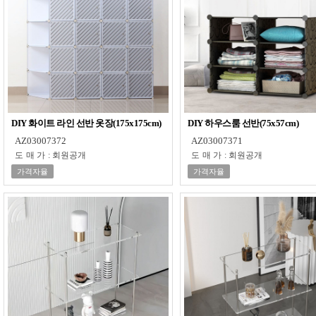
DIY 화이트 라인 선반 옷장(175x175cm)
DIY 하우스룸 선반(75x57cm)
AZ03007372
AZ03007371
도매가
:
회원공개
도매가
:
회원공개
가격자율
가격자율