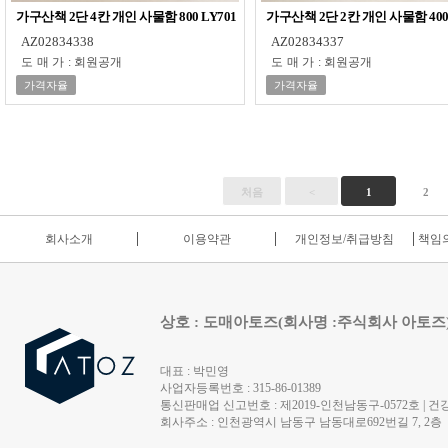
가구산책 2단 4칸 개인 사물함 800 LY701
가구산책 2단 2칸 개인 사물함 400 
AZ02834338
AZ02834337
도매가
:
회원공개
도매가
:
회원공개
가격자율
가격자율
처음
<
1
2
회사소개
이용약관
개인정보/취급방침
책임의
상호 : 도매아토즈(회사명 :주식회사 아토즈
대표 : 박민영
사업자등록번호 : 315-86-01389
통신판매업 신고번호 : 제2019-인천남동구-0572호 | 건강
회사주소 : 인천광역시 남동구 남동대로692번길 7, 2층