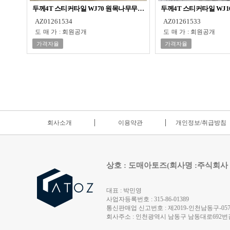
두께4T 스티커타일 WJ70 원목나무무늬 테코타일
두께4T 스티커타일 WJ1
AZ01261534
AZ01261533
도매가
:
회원공개
도매가
:
회원공개
가격자율
가격자율
회사소개
이용약관
개인정보/취급방침
상호 : 도매아토즈(회사명 :주식회사
대표 : 박민영
사업자등록번호 : 315-86-01389
통신판매업 신고번호 : 제2019-인천남동구-0572
회사주소 : 인천광역시 남동구 남동대로692번길 