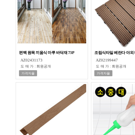
편백 원목 끼움식 마루 바닥재 73P
조립식타일 베란다 야외 
AZ02431173
AZ02199447
도매가
:
회원공개
도매가
:
회원공개
가격자율
가격자율