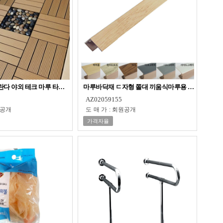
다 야외 테크 마루 타일 브라운
마루바닥재 ㄷ자형 쫄대 끼움식마루용 3cm
AZ02059155
공개
도매가
:
회원공개
가격자율