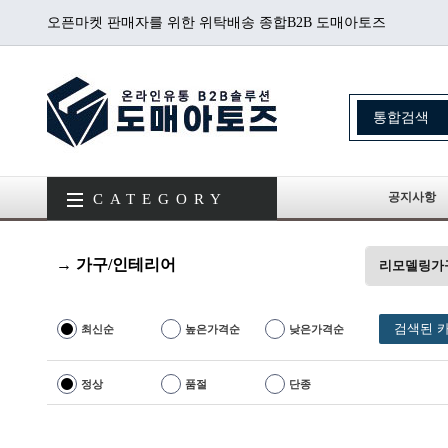
오픈마켓 판매자를 위한 위탁배송 종합B2B 도매아토즈
공지사항
CATEGORY
→ 가구/인테리어
리모델링가
검색된 카
최신순
높은가격순
낮은가격순
정상
품절
단종