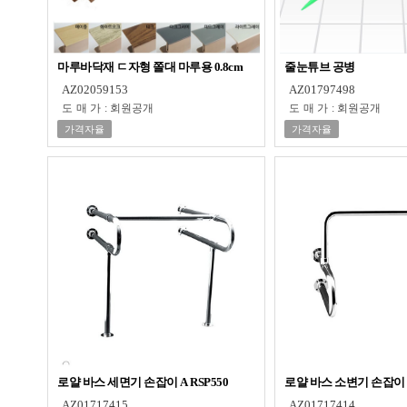
마루바닥재 ㄷ자형 쫄대 마루용 0.8cm
줄눈튜브 공병
AZ02059153
AZ01797498
도매가
:
회원공개
도매가
:
회원공개
가격자율
가격자율
로얄 바스 세면기 손잡이 A RSP550
로얄 바스 소변기 손잡이 R
AZ01717415
AZ01717414