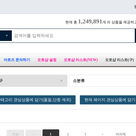
1,249,891
현재 총
개 의 상품을 제공하
아토즈 문의하기
오토샵 설정
오토샵 리스트(NEW)
오토샵 리스트(구)
구
소분류
테고리 관심상품에 담기(품절,단종 제외)
현재 페이지 관심상품에 담기
처음
<
1
2
3
>
마지막