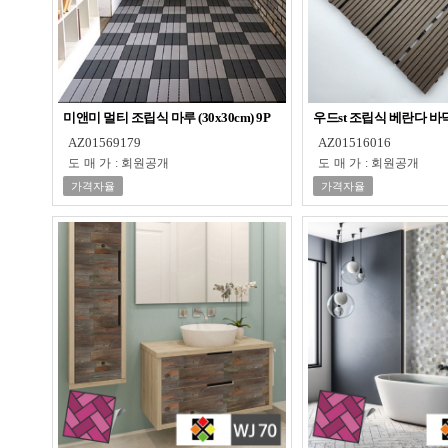
미앤미 멀티 조립식 마루 (30x30cm) 9P
우드st 조립식 베란다 
AZ01569179
AZ01516016
도매가
:
회원공개
도매가
:
회원공개
가격자율
가격자율