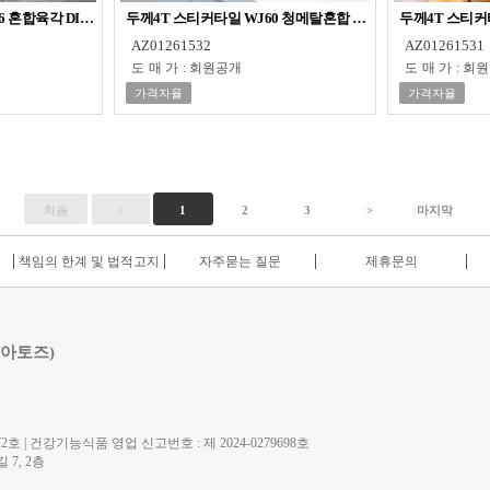
6 혼합육각 DIY 점착타일
두께4T 스티커타일 WJ60 청메탈혼합 포인트타일
두께4T 스티커
AZ01261532
AZ01261531
도매가
:
회원공개
도매가
:
회원
가격자율
가격자율
처음
<
1
2
3
>
마지막
책임의 한계 및 법적고지
자주묻는 질문
제휴문의
 아토즈)
호 | 건강기능식품 영업 신고번호 : 제 2024-0279698호
7, 2층