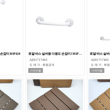
손잡이 RSP420
로얄 바스 실버용 다용도 손잡이 I RSP410
로얄 바스 실버용
AZ01717403
AZ01717402
도매가
:
회원공개
도매가
:
회원
가격자율
가격자율