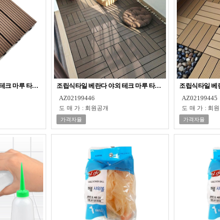
테크 마루 타일 초코브라운
조립식타일 베란다 야외 테크 마루 타일 다크브라운
조립식타일 베란
AZ02199446
AZ02199445
도매가
:
회원공개
도매가
:
회원
가격자율
가격자율