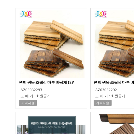
편백 원목 조립식 마루 바닥재 18P
편백 원목 조립식 마루 바
AZ03032293
AZ03032292
도매가
:
회원공개
도매가
:
회원공개
가격자율
가격자율