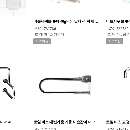
버블샤워볼 롯데 40g내외 낱개 -식자재 비품 용품
버블샤워볼 롯데 
AZ01732786
AZ01732785
도매가
:
회원공개
도매가
:
회원
가격자율
가격자율
SP540
로얄 바스 대변기용 가동식 손잡이 RSP530
로얄 바스 고정식
AZ01717413
AZ01717412