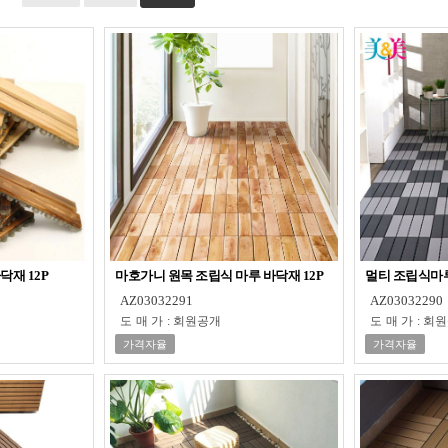
닥재 12P
마호가니 원목 조립식 마루 바닥재 12P
멀티 조립식마루
AZ03032291
AZ03032290
도매가
:
회원공개
도매가
:
회원
가격자율
가격자율