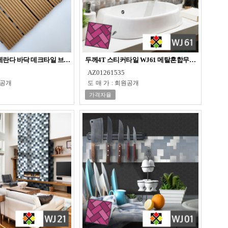
 베란다 바닥 데크타일 브라운
두께4T 스티커타일 WJ61 메탈혼합무늬 테코타일
AZ01261535
공개
도매가
:
회원공개
가격자율