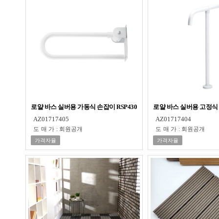
로얄 바스 실버용 가동식 손잡이 RSP430
로얄 바스 실버용 고정식 
AZ01717405
AZ01717404
도매가
:
회원공개
도매가
:
회원공개
가격자율
가격자율