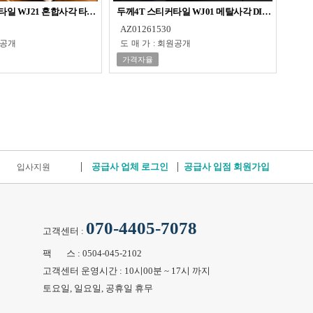
타일 WJ21 혼합사각 타일스티커
두께4T 스티커타일 WJ01 메탈사각 DIY 점착타일
AZ01261530
공개
도매가
:
회원공개
가격자율
공급사 업체 로그인
공급사 입점 회원가입
입사지원
070-4405-7078
고객센터 :
팩 스 : 0504-045-2102
고객센터 운영시간 : 10시00분 ~ 17시 까지
토요일, 일요일, 공휴일 휴무