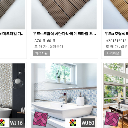
바닥 데크타일 다크브라운
우드st 조립식 베란다 바닥 데크타일 초코브라운
우드st 조립식
AZ01516015
AZ01516013
도매가
:
회원공개
도매가
:
회원
가격자율
가격자율