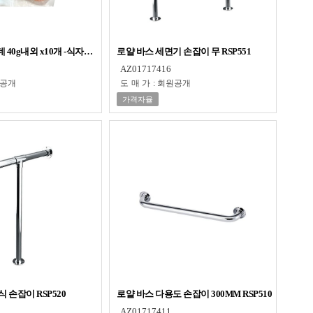
40g내외 x10개 -식자재 비품 용품
로얄 바스 세면기 손잡이 무 RSP551
AZ01717416
공개
도매가
:
회원공개
가격자율
 손잡이 RSP520
로얄 바스 다용도 손잡이 300MM RSP510
AZ01717411