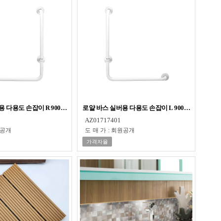
 다용도 손잡이 R 900MM RSP401
로얄 바스 실버용 다용도 손잡이 L 900MM RSP400
AZ01717401
공개
도매가
:
회원공개
가격자율