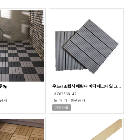
 9p
우드st 조립식 베란다 바닥 데크타일 그레이
AZ02588147
공개
도매가
:
회원공개
가격자율