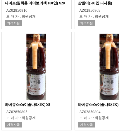
나이프(일회용 아이보리색 100입) X20
삼발이(500입 피자용)
AZ02850810
AZ02850809
도매가
:
회원공개
도매가
:
회원공개
가격자율
가격자율
바베큐소스(이슬나라 2K) X8
바베큐소스(이슬나라 2K)
AZ02850805
AZ02850804
도매가
:
회원공개
도매가
:
회원공개
가격자율
가격자율