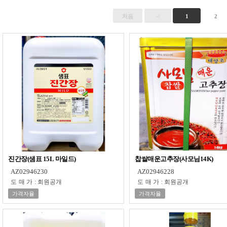
처음
<
1
2
진간장(샘표 15L 마일드)
찹쌀매운고추장(사모님14K)
AZ02946230
AZ02946228
도매가
:
회원공개
도매가
:
회원공개
가격자율
가격자율