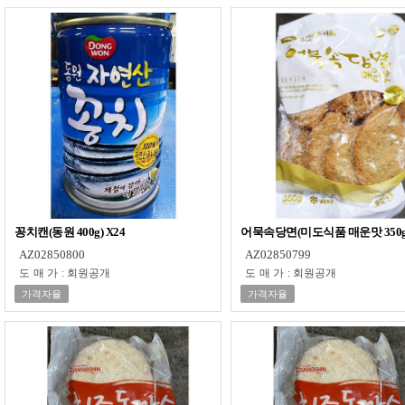
꽁치캔(동원 400g) X24
어묵속당면(미도식품 매운맛 350g
AZ02850800
AZ02850799
도매가
:
회원공개
도매가
:
회원공개
가격자율
가격자율