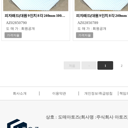
피자패드(대원 9인치 8각 240mm 100매입)
피자패드(대원 9인치 8각 240mm 1
AZ02850790
AZ02850789
도매가
:
회원공개
도매가
:
회원공개
가격자율
가격자율
처음
<
1
2
회사소개
이용약관
개인정보/취급방침
책임의
상호 : 도매아토즈(회사명 :주식회사 아토즈