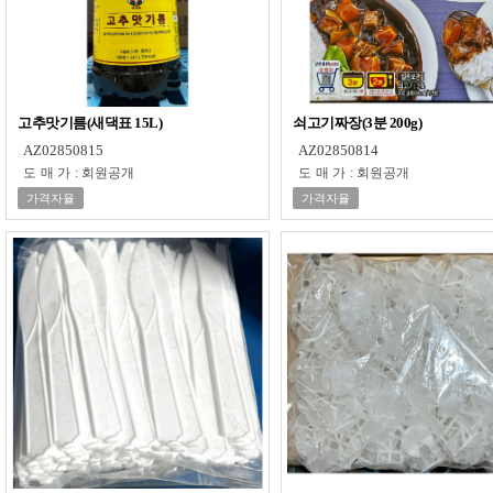
고추맛기름(새댁표 15L)
쇠고기짜장(3분 200g)
AZ02850815
AZ02850814
도매가
:
회원공개
도매가
:
회원공개
가격자율
가격자율