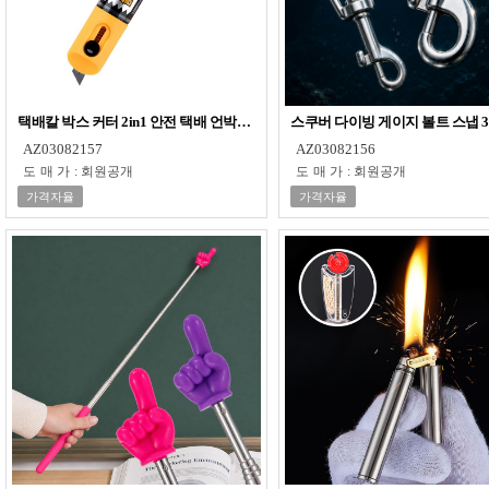
택배칼 박스 커터 2in1 안전 택배 언박싱 미니 마카
스쿠버 다이빙 게이지 볼트 스냅 3
AZ03082157
AZ03082156
도매가
:
회원공개
도매가
:
회원공개
가격자율
가격자율