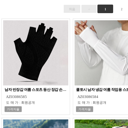
처음
<
1
2
남자 반장갑 여름 스포츠 등산 장갑 손장갑 쿨장갑
쿨토시 남자 냉감 여름 작업용 스
AZ03086585
AZ03086584
도매가
:
회원공개
도매가
:
회원공개
가격자율
가격자율