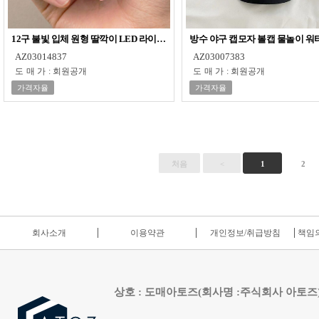
12구 불빛 입체 원형 딸깍이 LED 라이트 키캡 키링
방수 야구 캡모자 볼캡 물놀이 워
AZ03014837
AZ03007383
도매가
:
회원공개
도매가
:
회원공개
가격자율
가격자율
처음
<
1
2
회사소개
이용약관
개인정보/취급방침
책임의
상호 : 도매아토즈(회사명 :주식회사 아토즈