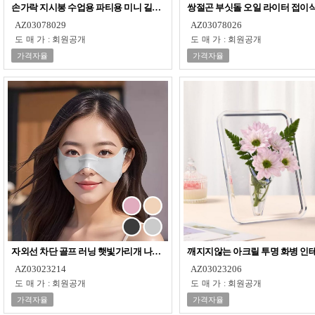
손가락 지시봉 수업용 파티용 미니 길이조절 지휘봉
쌍절곤 부싯돌 오일 라이터 접이식
AZ03078029
AZ03078026
도매가
:
회원공개
도매가
:
회원공개
가격자율
가격자율
자외선 차단 골프 러닝 햇빛가리개 나비 얼굴 마스크
깨지지않는 아크릴 투명 화병 인
AZ03023214
AZ03023206
도매가
:
회원공개
도매가
:
회원공개
가격자율
가격자율