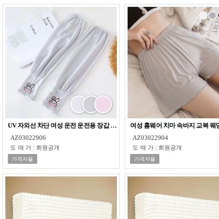
UV 자외선 차단 여성 운전 운전용 장갑 쿨토시 팔토시
여성 홈웨어 치마 속바지 교복 웨
AZ03022906
AZ03022904
도매가
:
회원공개
도매가
:
회원공개
가격자율
가격자율