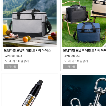
보냉가방 보냉백 대형 도시락 아이스 박스 대용량 35L
보냉가방 보냉백 대형 도시락 아이
AZ03083044
AZ03083043
도매가
:
회원공개
도매가
:
회원공개
가격자율
가격자율