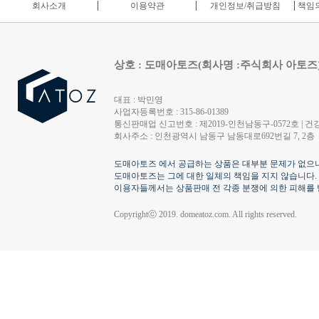
회사소개
이용약관
개인정보/취급방침
책임의
상호 : 도매아토즈(회사명 :주식회사 아토즈
대표 : 박민영
사업자등록번호 : 315-86-01389
통신판매업 신고번호 : 제2019-인천남동구-0572호 | 건강
회사주소 : 인천광역시 남동구 남동대로692번길 7, 2층
도매아토즈 에서 공급하는 상품은 대부분 문제가 없으나
도매아토즈는 그에 대한 일체의 책임을 지지 않습니다.
이용자들께서는 상품판매 전 각종 분쟁에 의한 피해를 
Copyrightⓒ 2019. domeatoz.com. All rights reserved.