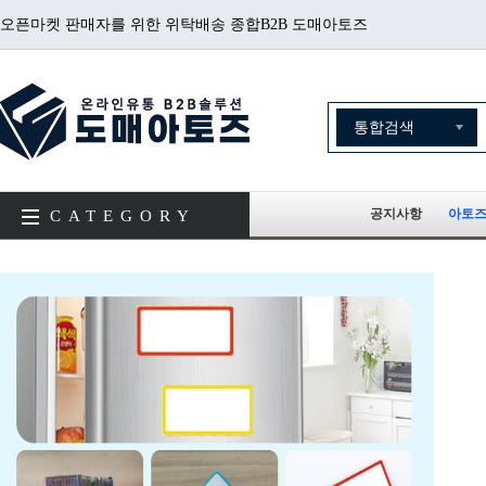
오픈마켓 판매자를 위한 위탁배송 종합B2B 도매아토즈
공지사항
아토즈
CATEGORY