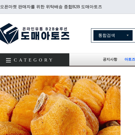
오픈마켓 판매자를 위한 위탁배송 종합B2B 도매아토즈
공지사항
아토즈
CATEGORY