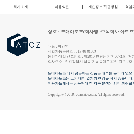
회사소개
이용약관
개인정보/취급방침
책임의
상호 : 도매아토즈(회사명 :주식회사 아토즈
대표 : 박민영
사업자등록번호 : 315-86-01389
통신판매업 신고번호 : 제2019-인천남동구-0572호 | 건강
회사주소 : 인천광역시 남동구 남동대로692번길 7, 2층
도매아토즈 에서 공급하는 상품은 대부분 문제가 없으나
도매아토즈는 그에 대한 일체의 책임을 지지 않습니다.
이용자들께서는 상품판매 전 각종 분쟁에 의한 피해를 
Copyrightⓒ 2019. domeatoz.com. All rights reserved.