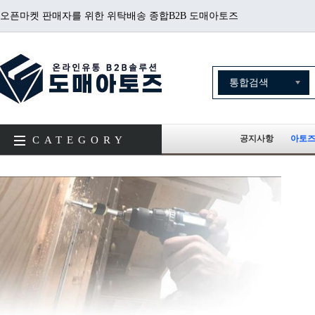
오픈마켓 판매자를 위한 위탁배송 종합B2B 도매아토즈
공지사항
아토즈
CATEGORY